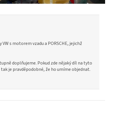
ozy VW s motorem vzadu a PORSCHE, jejichž
stupně doplňujeme. Pokud zde nějaký díl na tyto
í, tak je pravděpodobné, že ho umíme objednat.