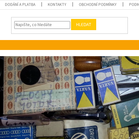
DODÁNÍ A PLATBA
KONTAKTY
OBCHODNÍ PODMÍNKY
PODM
HLEDAT