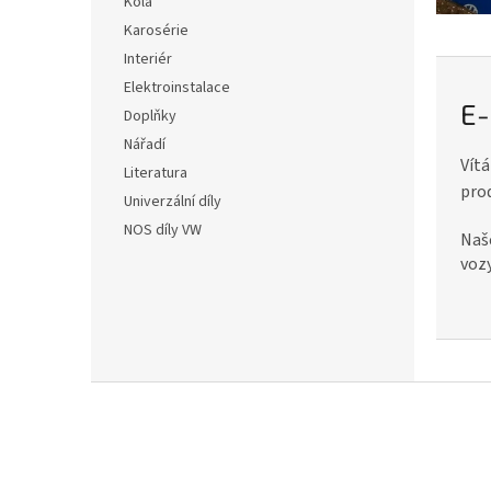
y
Kola
l
Karosérie
n
Interiér
a
Elektroinstalace
v
E-
Doplňky
o
Nářadí
z
Vítá
Literatura
y
pro
Univerzální díly
V
NOS díly VW
Naše
W
vozy
a
P
O
R
Z
S
á
C
p
H
a
t