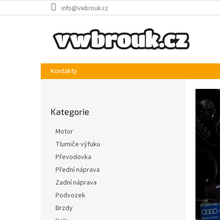
Přejít
info@vwbrouk.cz
na
obsah
Kontakty
E
P
o
-
Přeskočit
s
s
Kategorie
kategorie
t
h
r
Motor
a
o
Tlumiče výfuku
n
p
Převodovka
n
s
í
Přední náprava
d
p
Zadní náprava
a
í
Podvozek
n
l
Brzdy
e