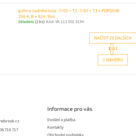
gufero zadního kola -7/03 + T2 -7/67 + T3 + PORSCHE
356 A, B + 924, 944
Skladem
(2 ks)
Kód:
VK 113 501 315H
NAČÍST 20 DALŠÍCH
S
1
13
O
t
r
v
NAHORU
á
l
n
á
k
d
o
a
v
c
á
í
n
p
í
r
Informace pro vás
v
k
Dodání a platba
y
vwbrouk.cz
v
Kontakty
06 716 717
ý
Obchodní podmínky