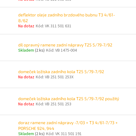
deflektor oleje zadního brzdového bubnu T3 4/61-
8/62
Na dotaz
Kód:
VK 311 501 631
díl opravný ramene zadní nápravy T25 5/79-7/92
Skladem
(2 ks)
Kód:
VB 1475-004
domeček ložiska zadního kola T25 5/79-7/92
Na dotaz
Kód:
VB 251 501 253X
domeček ložiska zadního kola T25 5/79-7/92 použitý
Na dotaz
Kód:
VB 251 501 253
doraz ramene zadní nápravy -7/03 + T3 4/61-7/73 +
PORSCHE 924, 944
Skladem
(2 ks)
Kód:
VK 311 501 191