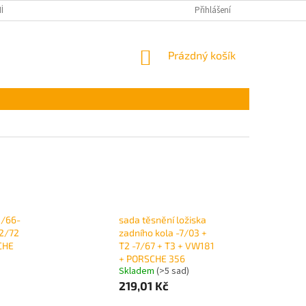
ÍNKY OCHRANY OSOBNÍCH ÚDAJŮ
Přihlášení
NÁKUPNÍ
Prázdný košík
KOŠÍK
8/66-
sada těsnění ložiska
12/72
zadního kola -7/03 +
CHE
T2 -7/67 + T3 + VW181
+ PORSCHE 356
Skladem
(>5 sad)
219,01 Kč