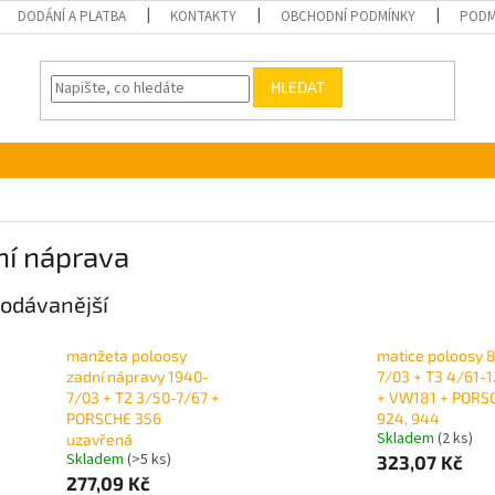
DODÁNÍ A PLATBA
KONTAKTY
OBCHODNÍ PODMÍNKY
PODM
HLEDAT
ní náprava
odávanější
manžeta poloosy
matice poloosy 
zadní nápravy 1940-
7/03 + T3 4/61-
7/03 + T2 3/50-7/67 +
+ VW181 + PORS
PORSCHE 356
924, 944
Skladem
(2 ks)
uzavřená
Skladem
(>5 ks)
323,07 Kč
277,09 Kč