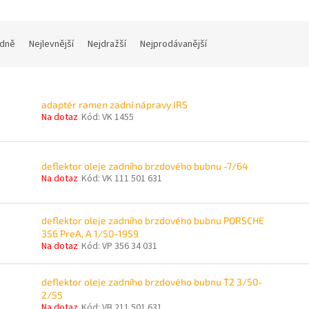
dně
Nejlevnější
Nejdražší
Nejprodávanější
adaptér ramen zadní nápravy IRS
Na dotaz
Kód:
VK 1455
deflektor oleje zadního brzdového bubnu -7/64
Na dotaz
Kód:
VK 111 501 631
deflektor oleje zadního brzdového bubnu PORSCHE
356 PreA, A 1/50-1959
Na dotaz
Kód:
VP 356 34 031
deflektor oleje zadního brzdového bubnu T2 3/50-
2/55
Na dotaz
Kód:
VB 211 501 631