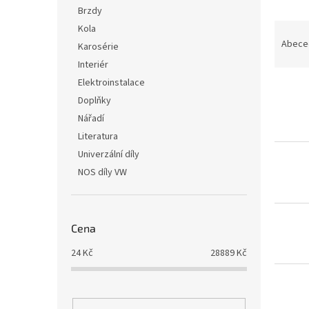
n
Brzdy
e
Ř
Kola
l
a
Abece
Karosérie
z
Interiér
e
Elektroinstalace
V
n
Doplňky
ý
í
p
p
Nářadí
i
r
Literatura
s
o
Univerzální díly
p
d
NOS díly VW
r
u
o
k
d
t
u
ů
Cena
k
24
Kč
28889
Kč
t
ů