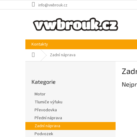
Přejít
info@vwbrouk.cz
na
obsah
Kontakty
Domů
Zadní náprava
P
Zad
o
Přeskočit
s
Kategorie
kategorie
Nejpr
t
r
Motor
a
Tlumiče výfuku
n
Převodovka
n
í
Přední náprava
p
Zadní náprava
a
Podvozek