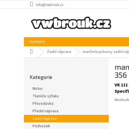
Přejít
info@vwbrouk.cz
na
obsah
Kontakty
Domů
Zadní náprava
manžeta poloosy zadní náp
P
man
o
Přeskočit
s
356
Kategorie
kategorie
t
VK 111 
r
Motor
Specif
a
Tlumiče výfuku
n
Průměr
Neohod
Převodovka
n
hodnoce
produkt
í
Přední náprava
je
p
Zadní náprava
0,0
a
Podvozek
z