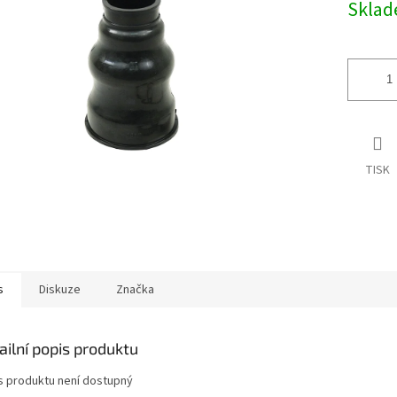
Skla
cena:
ek.
TISK
s
Diskuze
Značka
ailní popis produktu
s produktu není dostupný