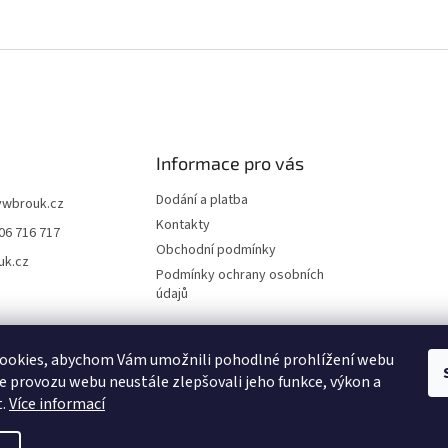
Informace pro vás
Dodání a platba
vwbrouk.cz
Kontakty
06 716 717
Obchodní podmínky
uk.cz
Podmínky ochrany osobních
údajů
ookies, abychom Vám umožnili pohodlné prohlížení webu
ze provozu webu neustále zlepšovali jeho funkce, výkon a
t.
Více informací