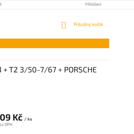
ÍNKY OCHRANY OSOBNÍCH ÚDAJŮ
Přihlášení
NÁKUPNÍ
Prázdný košík
KOŠÍK
3 + T2 3/50-7/67 + PORSCHE
,09 Kč
/ ks
ez DPH