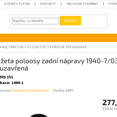
DODÁNÍ A PLATBA
KONTAKTY
OBCHODNÍ PODMÍNKY
PODM
HLEDAT
ravy 1940-7/03 + T2 3/50-7/67 + PORSCHE 356 uzavřená
žeta poloosy zadní nápravy 1940-7/0
 uzavřená
501 151
ikace
:
1469-1
né
noceno
Podrobnosti hodnocení
Značka:
EMPI
ní
277
u
229 Kč b
Měrná