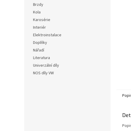
n
5
Brzdy
e
hvězdič
Kola
l
Karosérie
Interiér
Elektroinstalace
Doplňky
Nářadí
Literatura
Univerzální díly
NOS díly VW
Popi
Det
Popi