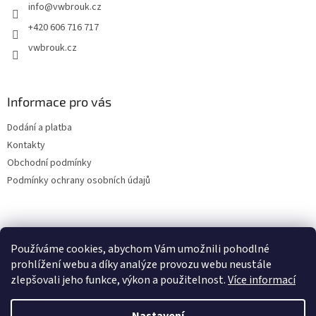
info
@
vwbrouk.cz
í
+420 606 716 717
vwbrouk.cz
Informace pro vás
Dodání a platba
Kontakty
Obchodní podmínky
Podmínky ochrany osobních údajů
Používáme cookies, abychom Vám umožnili pohodlné
prohlížení webu a díky analýze provozu webu neustále
zlepšovali jeho funkce, výkon a použitelnost.
Více informací