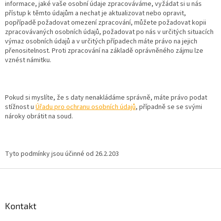
informace, jaké vaše osobní údaje zpracováváme, vyžádat si u nás
přístup k těmto údajům a nechat je aktualizovat nebo opravit,
popřípadě požadovat omezení zpracování, můžete požadovat kopii
zpracovávaných osobních údajů, požadovat po nás v určitých situacích
výmaz osobních údajů a v určitých případech máte právo na jejich
přenositelnost. Proti zpracování na základě oprávněného zájmu lze
vznést námitku.
Pokud si myslíte, že s daty nenakládáme správně, máte právo podat
stížnost u
Úřadu pro ochranu osobních údajů
, případně se se svými
nároky obrátit na soud.
Tyto podmínky jsou účinné od 26.2.203
Z
á
p
a
Kontakt
t