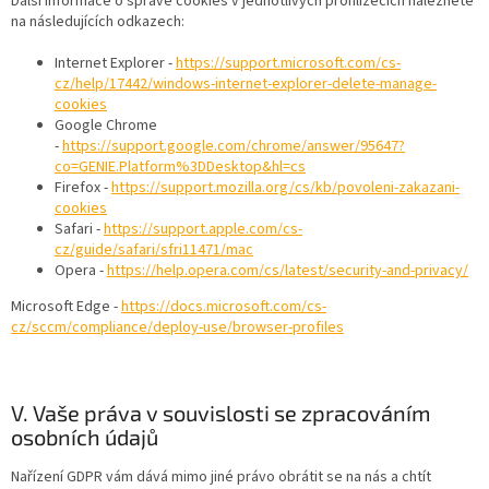
Další informace o správě cookies v jednotlivých prohlížečích naleznete
na následujících odkazech:
Internet Explorer -
https://support.microsoft.com/cs-
cz/help/17442/windows-internet-explorer-delete-manage-
cookies
Google Chrome
-
https://support.google.com/chrome/answer/95647?
co=GENIE.Platform%3DDesktop&hl=cs
Firefox -
https://support.mozilla.org/cs/kb/povoleni-zakazani-
cookies
Safari -
https://support.apple.com/cs-
cz/guide/safari/sfri11471/mac
Opera -
https://help.opera.com/cs/latest/security-and-privacy/
Microsoft Edge -
https://docs.microsoft.com/cs-
cz/sccm/compliance/deploy-use/browser-profiles
V. Vaše práva v souvislosti se zpracováním
osobních údajů
Nařízení GDPR vám dává mimo jiné právo obrátit se na nás a chtít