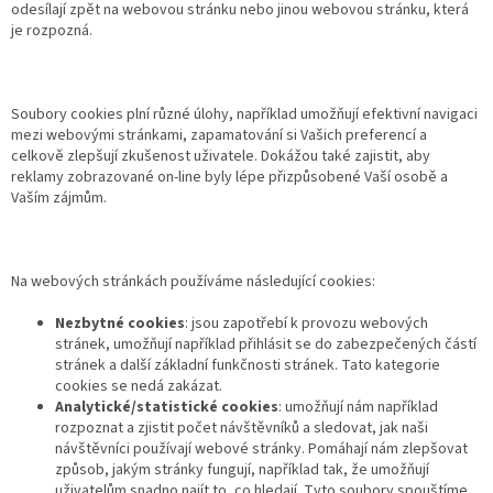
odesílají zpět na webovou stránku nebo jinou webovou stránku, která
je rozpozná.
Soubory cookies plní různé úlohy, například umožňují efektivní navigaci
mezi webovými stránkami, zapamatování si Vašich preferencí a
celkově zlepšují zkušenost uživatele. Dokážou také zajistit, aby
reklamy zobrazované on-line byly lépe přizpůsobené Vaší osobě a
Vaším zájmům.
Na webových stránkách používáme následující cookies:
Nezbytné cookies
: jsou zapotřebí k provozu webových
stránek, umožňují například přihlásit se do zabezpečených částí
stránek a další základní funkčnosti stránek. Tato kategorie
cookies se nedá zakázat.
Analytické/statistické cookies
: umožňují nám například
rozpoznat a zjistit počet návštěvníků a sledovat, jak naši
návštěvníci používají webové stránky. Pomáhají nám zlepšovat
způsob, jakým stránky fungují, například tak, že umožňují
uživatelům snadno najít to, co hledají. Tyto soubory spouštíme