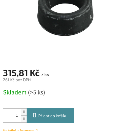
315,81 Kč
/ ks
261 Kč bez DPH
Měrná
Skladem
(>5 ks)
cena:
Přidat do košíku