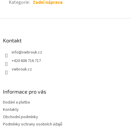
Kategorie
:
Zadní náprava
Z
á
p
a
Kontakt
t
info
@
vwbrouk.cz
í
+420 606 716 717
vwbrouk.cz
Informace pro vás
Dodání a platba
Kontakty
Obchodní podmínky
Podmínky ochrany osobních údajů