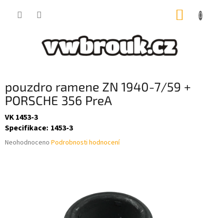
Přejít
NÁKUP
na
obsah
KOŠÍK
pouzdro ramene ZN 1940-7/59 +
PORSCHE 356 PreA
VK 1453-3
Specifikace
:
1453-3
Průměrné
Neohodnoceno
Podrobnosti hodnocení
hodnocení
produktu
je
0,0
z
5
hvězdiček.