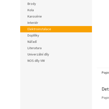
n
hvězdič
Brzdy
e
Kola
l
Karosérie
Interiér
Elektroinstalace
Doplňky
Nářadí
Literatura
Univerzální díly
NOS díly VW
Popi
Det
Popi