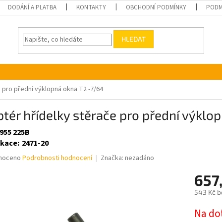
DODÁNÍ A PLATBA
KONTAKTY
OBCHODNÍ PODMÍNKY
PODM
HLEDAT
 pro přední výklopná okna T2 -7/64
tér hřídelky stěrače pro přední výklo
 955 225B
ikace
:
2471-20
né
noceno
Podrobnosti hodnocení
Značka:
nezadáno
ní
657
u
543 Kč b
Měrná
Na do
cena: