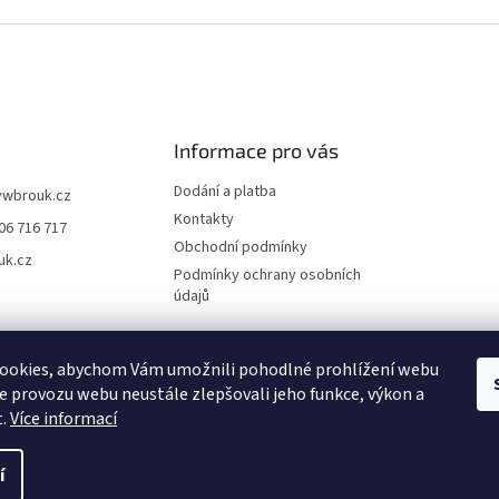
Informace pro vás
Dodání a platba
vwbrouk.cz
Kontakty
06 716 717
Obchodní podmínky
uk.cz
Podmínky ochrany osobních
údajů
ookies, abychom Vám umožnili pohodlné prohlížení webu
ze provozu webu neustále zlepšovali jeho funkce, výkon a
t.
Více informací
í
zena.