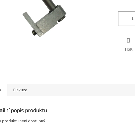
ek.
TISK
s
Diskuze
ailní popis produktu
s produktu není dostupný