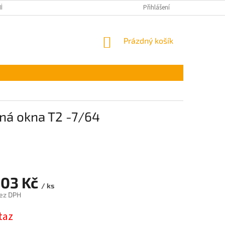
ÍNKY OCHRANY OSOBNÍCH ÚDAJŮ
Přihlášení
NÁKUPNÍ
Prázdný košík
KOŠÍK
pná okna T2 -7/64
,03 Kč
/ ks
ez DPH
taz