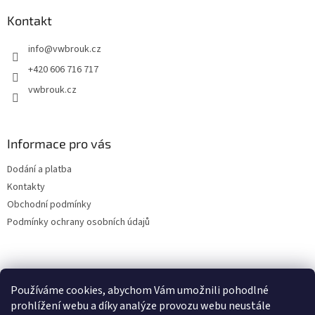
p
a
Kontakt
t
info
@
vwbrouk.cz
í
+420 606 716 717
vwbrouk.cz
Informace pro vás
Dodání a platba
Kontakty
Obchodní podmínky
Podmínky ochrany osobních údajů
Používáme cookies, abychom Vám umožnili pohodlné
prohlížení webu a díky analýze provozu webu neustále