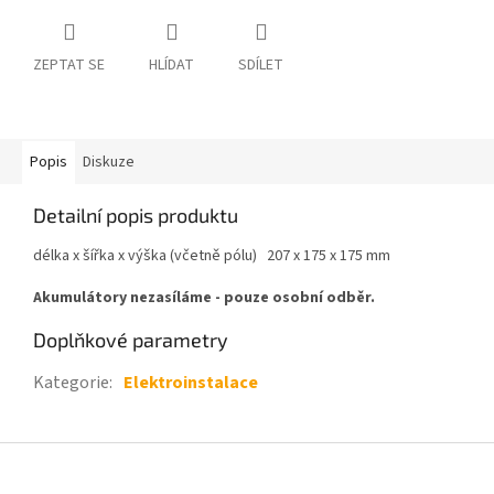
ZEPTAT SE
HLÍDAT
SDÍLET
Popis
Diskuze
Detailní popis produktu
délka x šířka x výška (včetně pólu) 207 x 175 x 175 mm
Akumulátory nezasíláme - pouze osobní odběr.
Doplňkové parametry
Kategorie
:
Elektroinstalace
Z
á