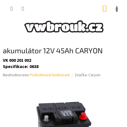
Přejít
NÁKUP
na
obsah
KOŠÍK
akumulátor 12V 45Ah CARYON
VK 000 201 002
Specifikace
:
0638
Průměrné
Neohodnoceno
Podrobnosti hodnocení
Značka:
Caryon
hodnocení
produktu
je
0,0
z
5
hvězdiček.