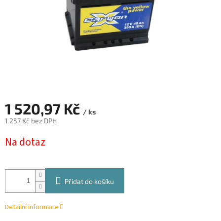
1 520,97 Kč
/ ks
1 257 Kč bez DPH
Měrná
Na dotaz
cena:
Přidat do košíku
Detailní informace