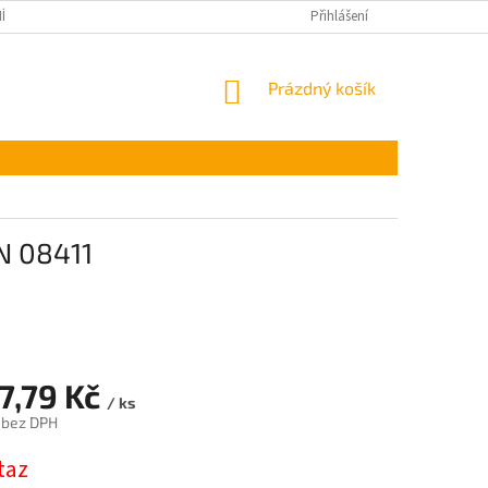
ÍNKY OCHRANY OSOBNÍCH ÚDAJŮ
Přihlášení
NÁKUPNÍ
Prázdný košík
KOŠÍK
N 08411
7,79 Kč
/ ks
 bez DPH
taz