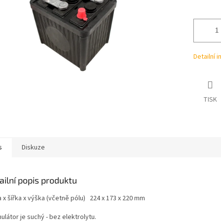
ek.
Detailní 
TISK
s
Diskuze
ailní popis produktu
 x šířka x výška (včetně pólu) 224 x 173 x 220 mm
látor je suchý - bez elektrolytu.