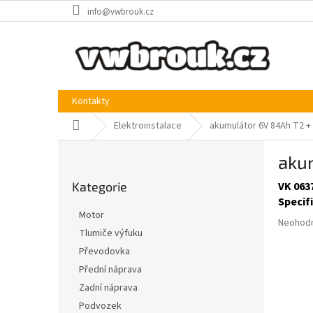
Přejít
info@vwbrouk.cz
na
obsah
Kontakty
Domů
Elektroinstalace
akumulátor 6V 84Ah T2 +
P
aku
o
Přeskočit
s
Kategorie
VK 063
kategorie
t
Specif
r
Motor
Průměr
a
Neohod
Tlumiče výfuku
hodnoce
n
produkt
Převodovka
n
je
í
Přední náprava
0,0
p
Zadní náprava
z
a
5
Podvozek