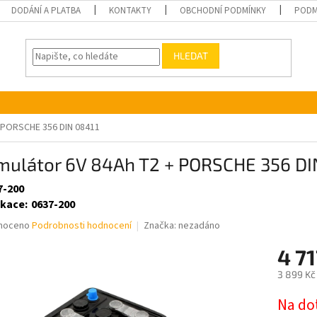
DODÁNÍ A PLATBA
KONTAKTY
OBCHODNÍ PODMÍNKY
PODM
HLEDAT
 PORSCHE 356 DIN 08411
mulátor 6V 84Ah T2 + PORSCHE 356 DI
7-200
ikace
:
0637-200
né
noceno
Podrobnosti hodnocení
Značka:
nezadáno
ní
4 71
u
3 899 Kč
Měrná
Na do
cena: