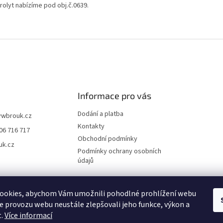
rolyt nabízíme pod obj.č.0639.
Informace pro vás
Dodání a platba
vwbrouk.cz
Kontakty
06 716 717
Obchodní podmínky
uk.cz
Podmínky ochrany osobních
údajů
ookies, abychom Vám umožnili pohodlné prohlížení webu
ze provozu webu neustále zlepšovali jeho funkce, výkon a
t.
Více informací