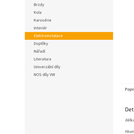
n
hvězdič
Brzdy
e
Kola
l
Karosérie
Interiér
Elektroinstalace
Doplňky
Nářadí
Literatura
Univerzální díly
NOS díly VW
Popi
Det
délka
Akumu