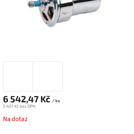
6 542,47 Kč
/ ks
5 407 Kč bez DPH
Měrná
Na dotaz
cena: