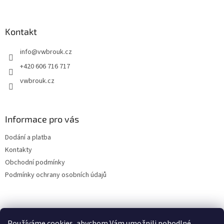
á
p
a
Kontakt
t
info
@
vwbrouk.cz
í
+420 606 716 717
vwbrouk.cz
Informace pro vás
Dodání a platba
Kontakty
Obchodní podmínky
Podmínky ochrany osobních údajů
Používáme cookies, abychom Vám umožnili pohodlné