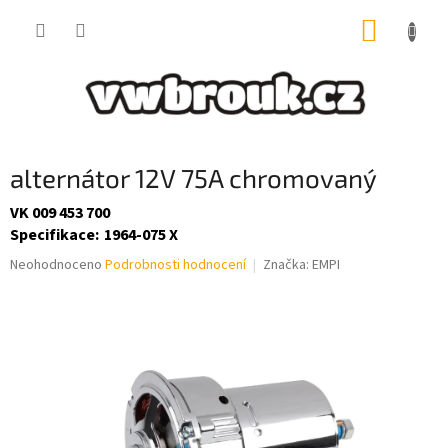
Přejít
NÁKUP
na
obsah
KOŠÍK
alternátor 12V 75A chromovaný
VK 009 453 700
Specifikace
:
1964-075 X
Průměrné
Neohodnoceno
Podrobnosti hodnocení
Značka:
EMPI
hodnocení
produktu
je
0,0
z
5
hvězdiček.