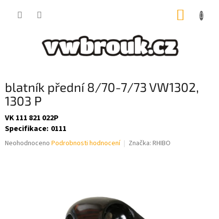
Přejít
NÁKUP
na
obsah
KOŠÍK
blatník přední 8/70-7/73 VW1302,
1303 P
VK 111 821 022P
Specifikace
:
0111
Průměrné
Neohodnoceno
Podrobnosti hodnocení
Značka:
RHIBO
hodnocení
produktu
je
0,0
z
5
hvězdiček.