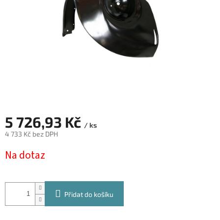
5 726,93 Kč
/ ks
4 733 Kč bez DPH
Měrná
Na dotaz
cena:
Přidat do košíku