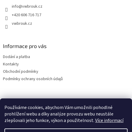
t
info
@
vwbrouk.cz
í
+420 606 716 717
vwbrouk.cz
Informace pro vás
Dodání a platba
Kontakty
Obchodní podmínky
Podmínky ochrany osobních údajů
Používáme cookies, abychom Vám umožnili pohodlné
prohlížení webu a díky analýze provozu webu neustále
zlepšovali jeho funkce, výkon a použitelnost.
Více informací