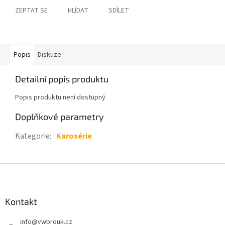
ZEPTAT SE
HLÍDAT
SDÍLET
Popis
Diskuze
Detailní popis produktu
Popis produktu není dostupný
Doplňkové parametry
Kategorie
:
Karosérie
Z
á
p
a
Kontakt
t
info
@
vwbrouk.cz
í