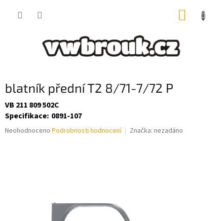
Přejít
NÁKUP
na
obsah
KOŠÍK
blatník přední T2 8/71-7/72 P
VB 211 809 502C
Specifikace
:
0891-107
Průměrné
Neohodnoceno
Podrobnosti hodnocení
Značka:
nezadáno
hodnocení
produktu
je
0,0
z
5
hvězdiček.