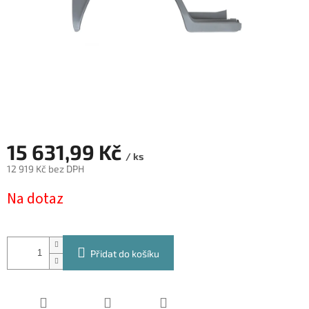
15 631,99 Kč
/ ks
12 919 Kč bez DPH
Měrná
Na dotaz
cena:
Přidat do košíku