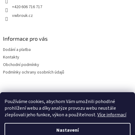
+420 606 716 717
vwbrouk.cz
Informace pro vás
Dodání a platba
Kontakty
Obchodní podmínky
Podmínky ochrany osobních údajů
Používáme cookies, abychom Vám umožnili pohodlné
prohlížení webu a díky analýze provozu webu neustále
zlepšovali jeho funkce, výkon a použitelnost.
Více informací
Nastavení
Vytvořil Shoptet