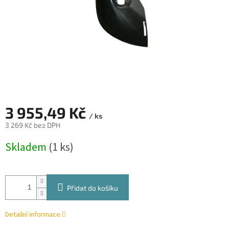
3 955,49 Kč
/ ks
3 269 Kč bez DPH
Měrná
Skladem
(1 ks)
cena:
Přidat do košíku
Detailní informace