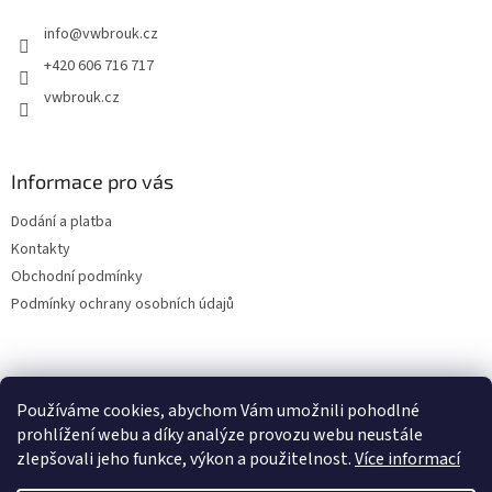
t
info
@
vwbrouk.cz
í
+420 606 716 717
vwbrouk.cz
Informace pro vás
Dodání a platba
Kontakty
Obchodní podmínky
Podmínky ochrany osobních údajů
Používáme cookies, abychom Vám umožnili pohodlné
prohlížení webu a díky analýze provozu webu neustále
zlepšovali jeho funkce, výkon a použitelnost.
Více informací