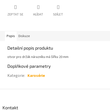
ZEPTAT SE
HLÍDAT
SDÍLET
Popis
Diskuze
Detailní popis produktu
otvor pro držák nárazníku má šířku 20 mm
Doplňkové parametry
Kategorie
:
Karosérie
Z
á
p
a
Kontakt