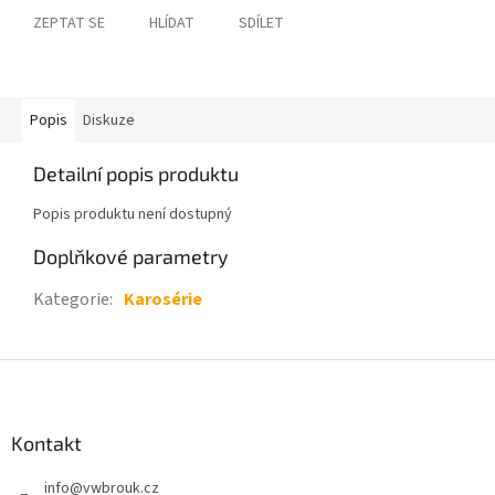
ZEPTAT SE
HLÍDAT
SDÍLET
Popis
Diskuze
Detailní popis produktu
Popis produktu není dostupný
Doplňkové parametry
Kategorie
:
Karosérie
Z
á
p
a
Kontakt
t
info
@
vwbrouk.cz
í