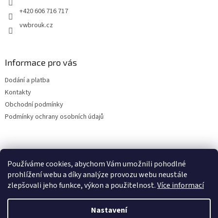
+420 606 716 717
vwbrouk.cz
Informace pro vás
Dodání a platba
Kontakty
Obchodní podmínky
Podmínky ochrany osobních údajů
Používáme cookies, abychom Vám umožnili pohodlné
prohlížení webu a díky analýze provozu webu neustále
zlepšovali jeho funkce, výkon a použitelnost.
Více informací
Nastavení
Vytvořil Shoptet