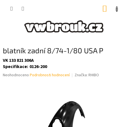
Přejít
NÁKUP
na
obsah
KOŠÍK
blatník zadní 8/74-1/80 USA P
VK 133 821 306A
Specifikace
:
0126-200
Průměrné
Neohodnoceno
Podrobnosti hodnocení
Značka:
RHIBO
hodnocení
produktu
je
0,0
z
5
hvězdiček.