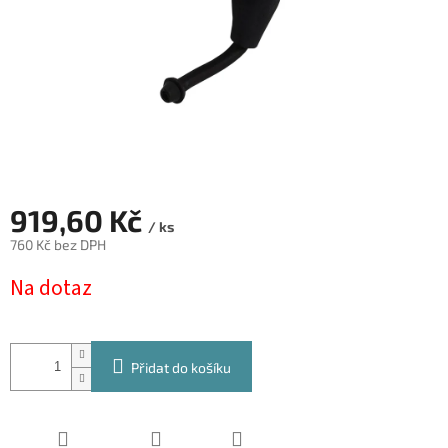
919,60 Kč
/ ks
760 Kč bez DPH
Měrná
Na dotaz
cena:
Přidat do košíku