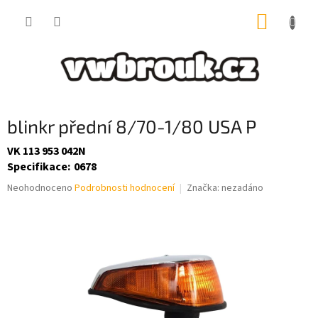
Přejít
NÁKUP
na
obsah
KOŠÍK
blinkr přední 8/70-1/80 USA P
VK 113 953 042N
Specifikace
:
0678
Průměrné
Neohodnoceno
Podrobnosti hodnocení
Značka:
nezadáno
hodnocení
produktu
je
0,0
z
5
hvězdiček.