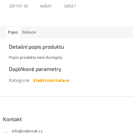
ZEPTAT SE
HLÍDAT
SDÍLET
Popis
Diskuze
Detailní popis produktu
Popis produktu není dostupný
Doplňkové parametry
Kategorie
:
Elektroinstalace
Z
á
p
a
Kontakt
t
info
@
vwbrouk.cz
í