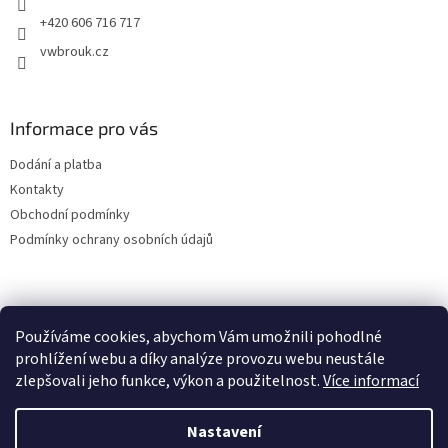
+420 606 716 717
vwbrouk.cz
Informace pro vás
Dodání a platba
Kontakty
Obchodní podmínky
Podmínky ochrany osobních údajů
Používáme cookies, abychom Vám umožnili pohodlné
prohlížení webu a díky analýze provozu webu neustále
zlepšovali jeho funkce, výkon a použitelnost.
Více informací
Nastavení
Vytvořil Shoptet