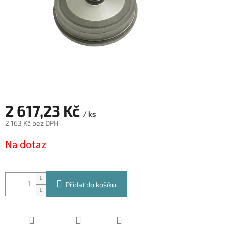
2 617,23 Kč
/ ks
2 163 Kč bez DPH
Měrná
Na dotaz
cena:
Přidat do košíku