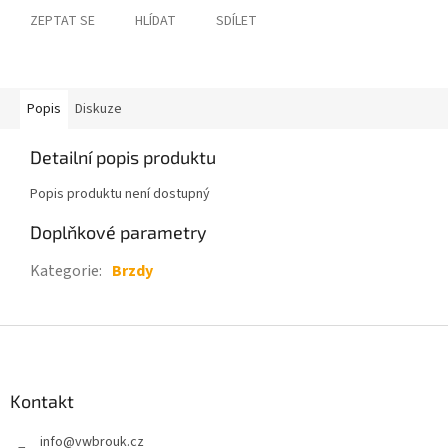
ZEPTAT SE
HLÍDAT
SDÍLET
Popis
Diskuze
Detailní popis produktu
Popis produktu není dostupný
Doplňkové parametry
Kategorie
:
Brzdy
Z
á
p
a
Kontakt
t
info
@
vwbrouk.cz
í