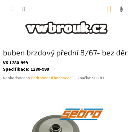
Přejít
NÁKUP
na
obsah
KOŠÍK
buben brzdový přední 8/67- bez děr
VK 1280-999
Specifikace
:
1280-999
Průměrné
Neohodnoceno
Podrobnosti hodnocení
Značka:
SEBRO
hodnocení
produktu
je
0,0
z
5
hvězdiček.