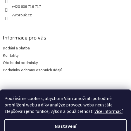
+420 606 716 717
vwbrouk.cz
Informace pro vás
Dodání a platba
Kontakty
Obchodní podmínky
Podmínky ochrany osobních údajů
Používáme cookies, abychom Vám umožnili pohodlné
prohlížení webu a díky analýze provozu webu neustále
zlepšovali jeho funkce, výkon a použitelnost.
Více informací
Nastavení
Vytvořil Shoptet