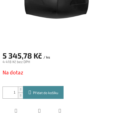
5 345,78 Kč
/ ks
4 418 Kč bez DPH
Měrná
Na dotaz
cena:
Přidat do košíku