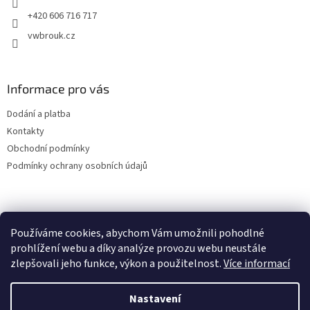
+420 606 716 717
vwbrouk.cz
Informace pro vás
Dodání a platba
Kontakty
Obchodní podmínky
Podmínky ochrany osobních údajů
Používáme cookies, abychom Vám umožnili pohodlné
prohlížení webu a díky analýze provozu webu neustále
zlepšovali jeho funkce, výkon a použitelnost.
Více informací
Nastavení
Vytvořil Shoptet