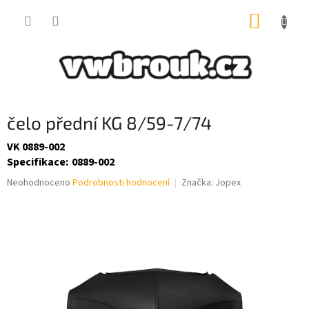
Přejít
NÁKUP
na
obsah
KOŠÍK
čelo přední KG 8/59-7/74
VK 0889-002
Specifikace
:
0889-002
Průměrné
Neohodnoceno
Podrobnosti hodnocení
Značka:
Jopex
hodnocení
produktu
je
0,0
z
5
hvězdiček.