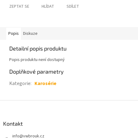
ZEPTAT SE
HLÍDAT
SDÍLET
Popis
Diskuze
Detailní popis produktu
Popis produktu není dostupný
Doplňkové parametry
Kategorie
:
Karosérie
Z
á
p
a
Kontakt
t
info
@
vwbrouk.cz
í