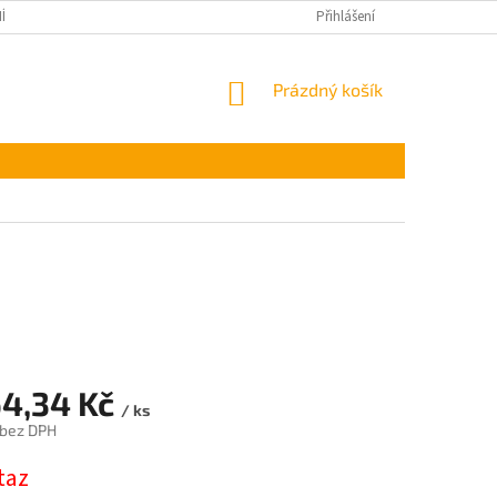
ÍNKY OCHRANY OSOBNÍCH ÚDAJŮ
Přihlášení
NÁKUPNÍ
Prázdný košík
KOŠÍK
64,34 Kč
/ ks
 bez DPH
taz