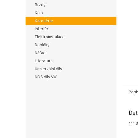
n
hvězdič
Brzdy
e
Kola
l
Karosérie
Interiér
Elektroinstalace
Doplňky
Nářadí
Literatura
Univerzální díly
NOS díly VW
Popi
Det
111 