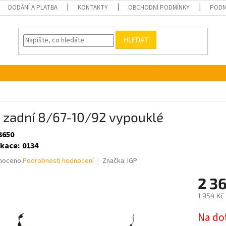
DODÁNÍ A PLATBA
KONTAKTY
OBCHODNÍ PODMÍNKY
PODM
HLEDAT
 zadní 8/67-10/92 vypouklé
3650
ikace
:
0134
né
noceno
Podrobnosti hodnocení
Značka:
IGP
ní
2 3
u
1 954 Kč
Měrná
Na do
cena: