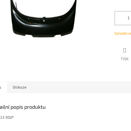
ek.
Detailní 
TISK
s
Diskuze
ailní popis produktu
813 301P