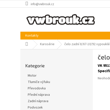
Přejít
info@vwbrouk.cz
na
obsah
Kontakty
Domů
Karosérie
čelo zadní 8/67-10/92 vypouklé
P
čelo
o
Přeskočit
s
Kategorie
VK 951
kategorie
t
Specif
r
Motor
Průměr
a
Neohod
Tlumiče výfuku
hodnoce
n
produkt
Převodovka
n
je
í
Přední náprava
0,0
p
Zadní náprava
z
a
5
Podvozek