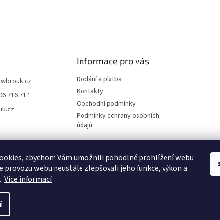
Informace pro vás
Dodání a platba
vwbrouk.cz
Kontakty
06 716 717
Obchodní podmínky
uk.cz
Podmínky ochrany osobních
údajů
ookies, abychom Vám umožnili pohodlné prohlížení webu
ze provozu webu neustále zlepšovali jeho funkce, výkon a
t.
Více informací
í
zena.