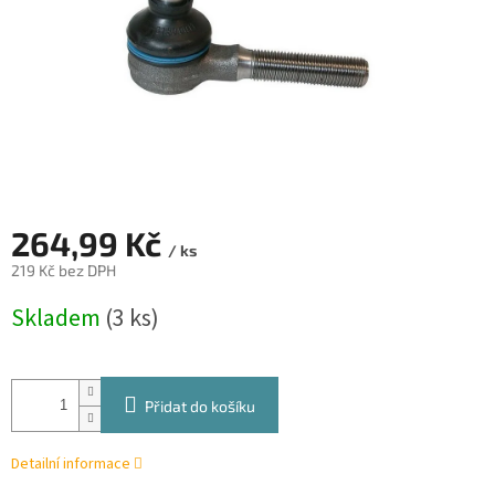
264,99 Kč
/ ks
219 Kč bez DPH
Měrná
Skladem
(3 ks)
cena:
Přidat do košíku
Detailní informace