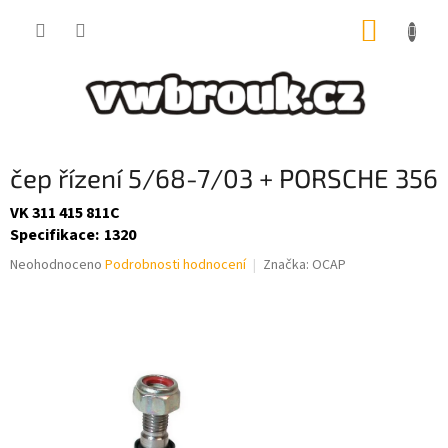
Přejít
NÁKUP
na
obsah
KOŠÍK
čep řízení 5/68-7/03 + PORSCHE 356
VK 311 415 811C
Specifikace
:
1320
Průměrné
Neohodnoceno
Podrobnosti hodnocení
Značka:
OCAP
hodnocení
produktu
je
0,0
z
5
hvězdiček.