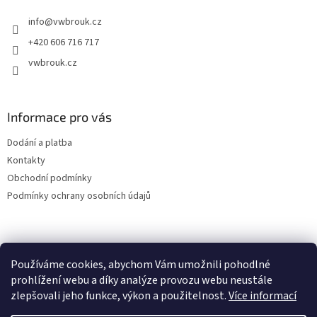
t
info
@
vwbrouk.cz
í
+420 606 716 717
vwbrouk.cz
Informace pro vás
Dodání a platba
Kontakty
Obchodní podmínky
Podmínky ochrany osobních údajů
Používáme cookies, abychom Vám umožnili pohodlné
prohlížení webu a díky analýze provozu webu neustále
zlepšovali jeho funkce, výkon a použitelnost.
Více informací