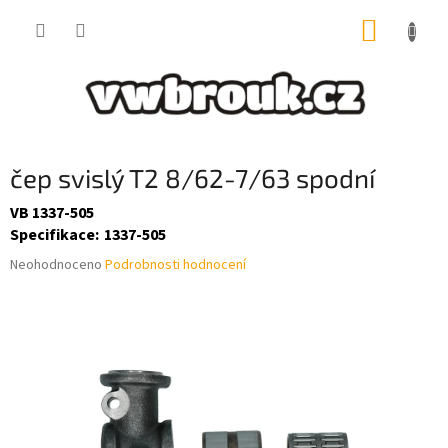
Přejít
NÁKUP
na
obsah
KOŠÍK
čep svislý T2 8/62-7/63 spodní
VB 1337-505
Specifikace
:
1337-505
Průměrné
Neohodnoceno
Podrobnosti hodnocení
hodnocení
produktu
je
0,0
z
5
hvězdiček.