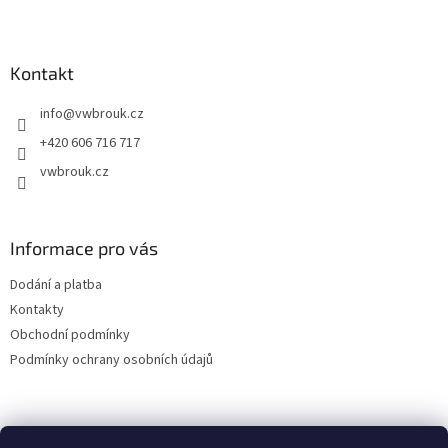
Z
á
p
a
Kontakt
t
info
@
vwbrouk.cz
í
+420 606 716 717
vwbrouk.cz
Informace pro vás
Dodání a platba
Kontakty
Obchodní podmínky
Podmínky ochrany osobních údajů