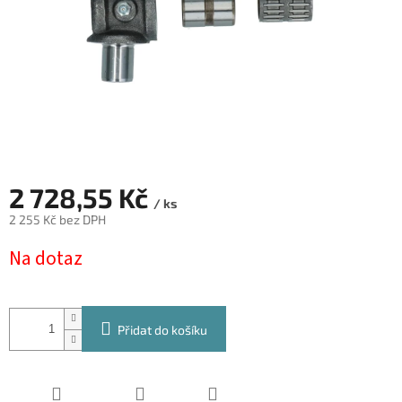
2 728,55 Kč
/ ks
2 255 Kč bez DPH
Měrná
Na dotaz
cena:
Přidat do košíku