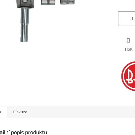
ek.
TISK
s
Diskuze
ailní popis produktu