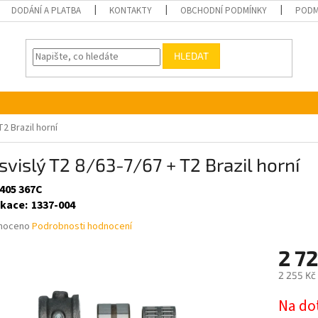
DODÁNÍ A PLATBA
KONTAKTY
OBCHODNÍ PODMÍNKY
PODM
HLEDAT
T2 Brazil horní
svislý T2 8/63-7/67 + T2 Brazil horní
 405 367C
ikace
:
1337-004
né
noceno
Podrobnosti hodnocení
ní
2 7
u
2 255 Kč
Měrná
Na do
cena: