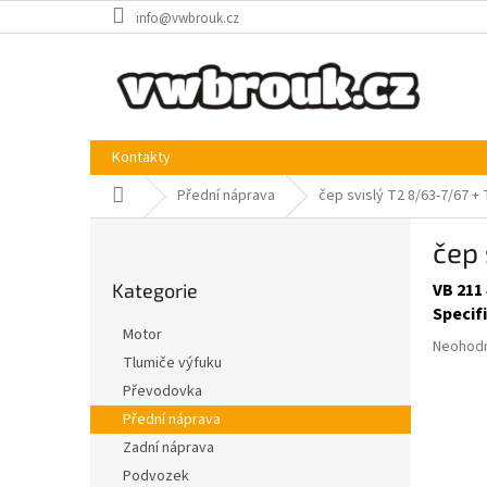
Přejít
info@vwbrouk.cz
na
obsah
Kontakty
Domů
Přední náprava
čep svislý T2 8/63-7/67 + 
P
čep 
o
Přeskočit
s
Kategorie
VB 211
kategorie
t
Specif
r
Motor
Průměr
a
Neohod
Tlumiče výfuku
hodnoce
n
produkt
Převodovka
n
je
í
Přední náprava
0,0
p
Zadní náprava
z
a
5
Podvozek