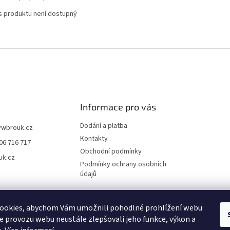
s produktu není dostupný
Informace pro vás
Dodání a platba
vwbrouk.cz
Kontakty
06 716 717
Obchodní podmínky
uk.cz
Podmínky ochrany osobních
údajů
ookies, abychom Vám umožnili pohodlné prohlížení webu
ze provozu webu neustále zlepšovali jeho funkce, výkon a