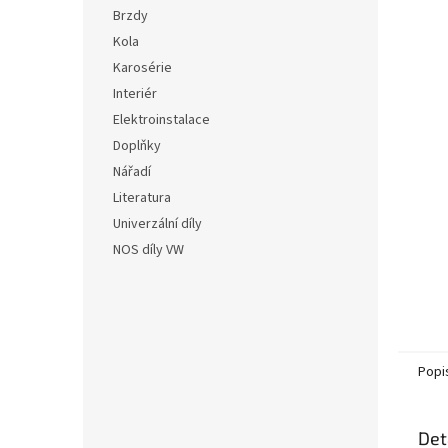
n
hvězdič
Brzdy
e
Kola
l
Karosérie
Interiér
Elektroinstalace
Doplňky
Nářadí
Literatura
Univerzální díly
NOS díly VW
Popi
Det