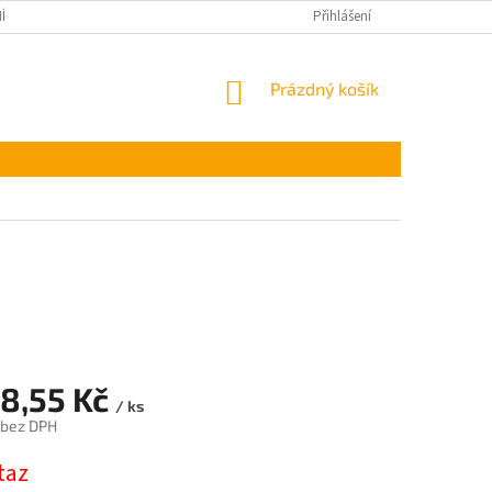
ÍNKY OCHRANY OSOBNÍCH ÚDAJŮ
Přihlášení
NÁKUPNÍ
Prázdný košík
KOŠÍK
28,55 Kč
/ ks
 bez DPH
taz