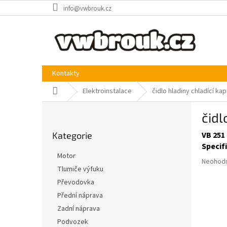
Přejít
info@vwbrouk.cz
na
obsah
Kontakty
Domů
Elektroinstalace
čidlo hladiny chladící ka
P
čidl
o
Přeskočit
s
Kategorie
VB 251
kategorie
t
Specif
r
Motor
Průměr
a
Neohod
Tlumiče výfuku
hodnoce
n
produkt
Převodovka
n
je
í
Přední náprava
0,0
p
Zadní náprava
z
a
5
Podvozek