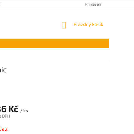
ÍNKY OCHRANY OSOBNÍCH ÚDAJŮ
Přihlášení
NÁKUPNÍ
Prázdný košík
KOŠÍK
nic
86 Kč
/ ks
z DPH
taz