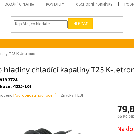
DODÁNÍ A PLATBA
KONTAKTY
OBCHODNÍ PODMÍNKY
PODM
HLEDAT
paliny T25 K-Jetronic
o hladiny chladící kapaliny T25 K-Jetro
 919 372A
ikace
:
4225-101
né
noceno
Podrobnosti hodnocení
Značka:
FEBI
ní
79,
u
66 Kč be
Měrná
Na do
cena: