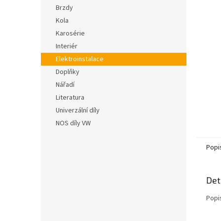
n
hvězdič
Brzdy
e
Kola
l
Karosérie
Interiér
Elektroinstalace
Doplňky
Nářadí
Literatura
Univerzální díly
NOS díly VW
Popi
Det
Popi