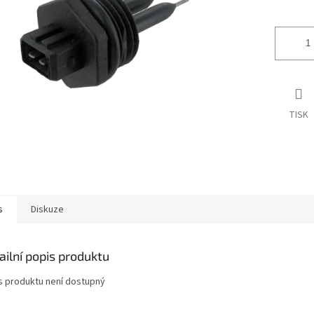
ek.
TISK
s
Diskuze
ailní popis produktu
s produktu není dostupný