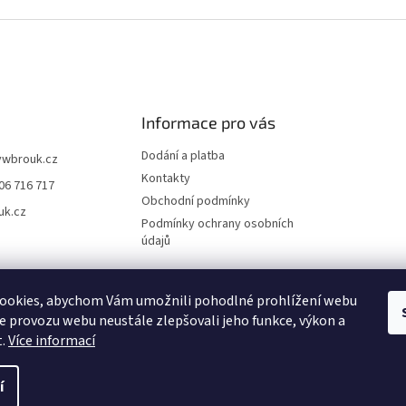
Informace pro vás
Dodání a platba
vwbrouk.cz
Kontakty
06 716 717
Obchodní podmínky
uk.cz
Podmínky ochrany osobních
údajů
ookies, abychom Vám umožnili pohodlné prohlížení webu
ze provozu webu neustále zlepšovali jeho funkce, výkon a
t.
Více informací
í
zena.