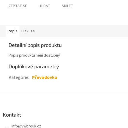
ZEPTAT SE
HLÍDAT
SDÍLET
Popis
Diskuze
Detailní popis produktu
Popis produktu není dostupný
Doplňkové parametry
Kategorie
:
Převodovka
Z
á
p
a
Kontakt
t
info
@
vwbrouk.cz
í