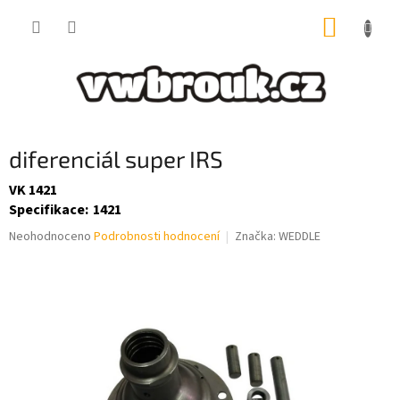
Přejít
NÁKUP
na
obsah
KOŠÍK
diferenciál super IRS
VK 1421
Specifikace
:
1421
Průměrné
Neohodnoceno
Podrobnosti hodnocení
Značka:
WEDDLE
hodnocení
produktu
je
0,0
z
5
hvězdiček.