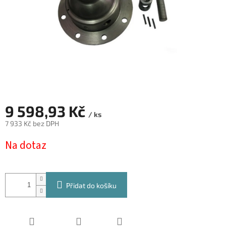
9 598,93 Kč
/ ks
7 933 Kč bez DPH
Měrná
Na dotaz
cena:
Přidat do košíku