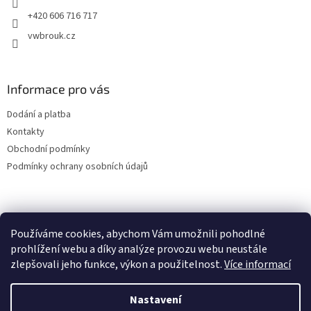
+420 606 716 717
vwbrouk.cz
Informace pro vás
Dodání a platba
Kontakty
Obchodní podmínky
Podmínky ochrany osobních údajů
Používáme cookies, abychom Vám umožnili pohodlné
prohlížení webu a díky analýze provozu webu neustále
zlepšovali jeho funkce, výkon a použitelnost.
Více informací
Nastavení
Vytvořil Shoptet