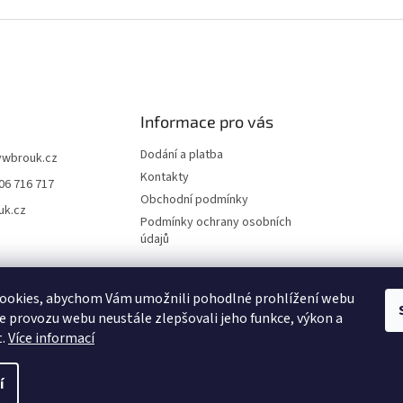
Informace pro vás
Dodání a platba
vwbrouk.cz
Kontakty
06 716 717
Obchodní podmínky
uk.cz
Podmínky ochrany osobních
údajů
ookies, abychom Vám umožnili pohodlné prohlížení webu
ze provozu webu neustále zlepšovali jeho funkce, výkon a
t.
Více informací
í
zena.