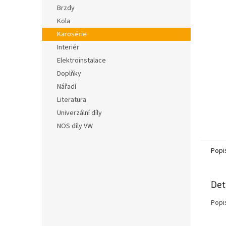
n
hvězdič
Brzdy
e
Kola
l
Karosérie
Interiér
Elektroinstalace
Doplňky
Nářadí
Literatura
Univerzální díly
NOS díly VW
Popi
Det
Popi