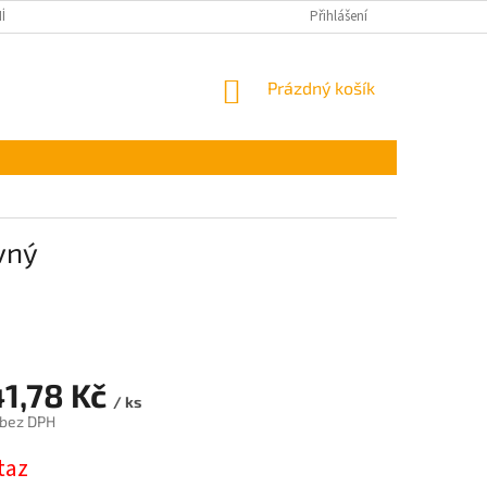
ÍNKY OCHRANY OSOBNÍCH ÚDAJŮ
Přihlášení
NÁKUPNÍ
Prázdný košík
KOŠÍK
vný
41,78 Kč
/ ks
 bez DPH
taz