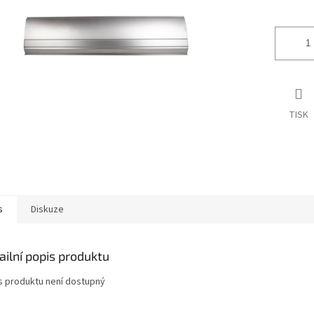
ek.
TISK
s
Diskuze
ailní popis produktu
s produktu není dostupný