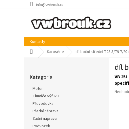
Přejít
info@vwbrouk.cz
na
obsah
Kontakty
Domů
Karosérie
díl boční střední T25 5/79-7/92
P
díl 
o
Přeskočit
s
Kategorie
VB 251 
kategorie
t
Specif
r
Motor
Průměr
a
Neohod
Tlumiče výfuku
hodnoce
n
produkt
Převodovka
n
je
í
Přední náprava
0,0
p
Zadní náprava
z
a
5
Podvozek