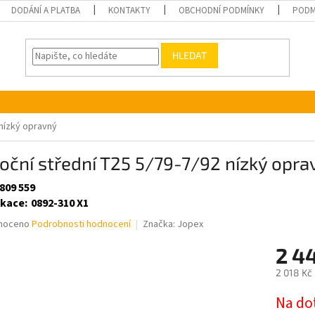
DODÁNÍ A PLATBA
KONTAKTY
OBCHODNÍ PODMÍNKY
PODM
HLEDAT
 nízký opravný
boční střední T25 5/79-7/92 nízký opra
809 559
ikace
:
0892-310 X1
né
noceno
Podrobnosti hodnocení
Značka:
Jopex
ní
2 4
u
2 018 Kč
Měrná
Na do
cena: