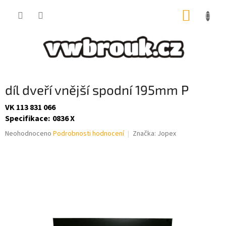
Přejít
NÁKUP
na
obsah
KOŠÍK
díl dveří vnější spodní 195mm P
VK 113 831 066
Specifikace
:
0836 X
Průměrné
Neohodnoceno
Podrobnosti hodnocení
Značka:
Jopex
hodnocení
produktu
je
0,0
z
5
hvězdiček.