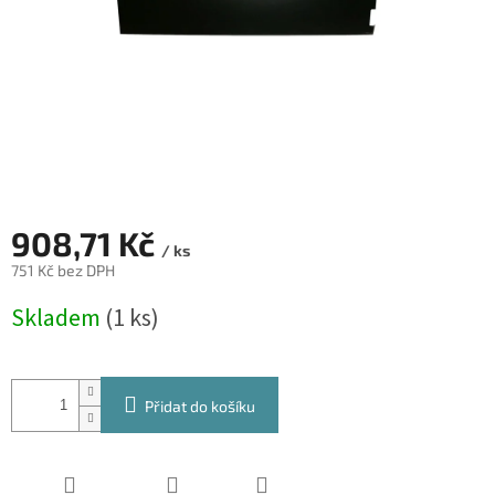
908,71 Kč
/ ks
751 Kč bez DPH
Měrná
Skladem
(1 ks)
cena:
Přidat do košíku