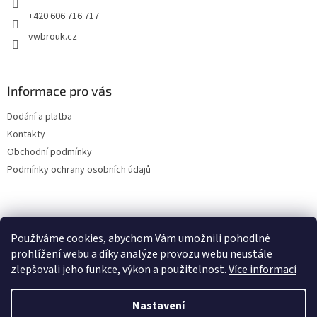
+420 606 716 717
vwbrouk.cz
Informace pro vás
Dodání a platba
Kontakty
Obchodní podmínky
Podmínky ochrany osobních údajů
Používáme cookies, abychom Vám umožnili pohodlné
prohlížení webu a díky analýze provozu webu neustále
zlepšovali jeho funkce, výkon a použitelnost.
Více informací
Nastavení
Vytvořil Shoptet