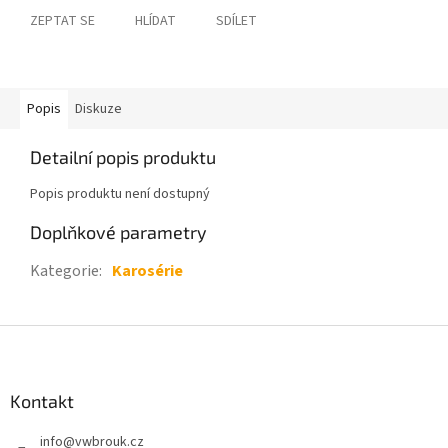
ZEPTAT SE
HLÍDAT
SDÍLET
Popis
Diskuze
Detailní popis produktu
Popis produktu není dostupný
Doplňkové parametry
Kategorie
:
Karosérie
Z
á
p
a
Kontakt
t
info
@
vwbrouk.cz
í