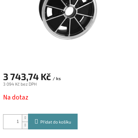
3 743,74 Kč
/ ks
3 094 Kč bez DPH
Měrná
Na dotaz
cena:
Přidat do košíku