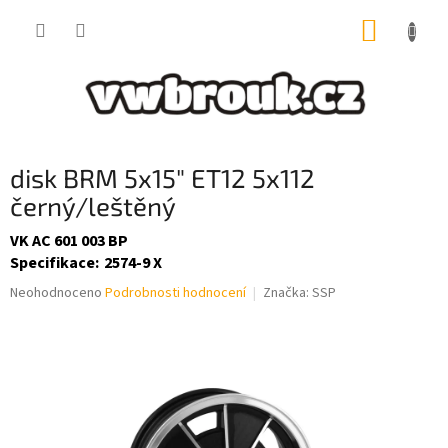
Přejít
NÁKUP
na
obsah
KOŠÍK
disk BRM 5x15" ET12 5x112
černý/leštěný
VK AC 601 003 BP
Specifikace
:
2574-9 X
Průměrné
Neohodnoceno
Podrobnosti hodnocení
Značka:
SSP
hodnocení
produktu
je
0,0
z
5
hvězdiček.