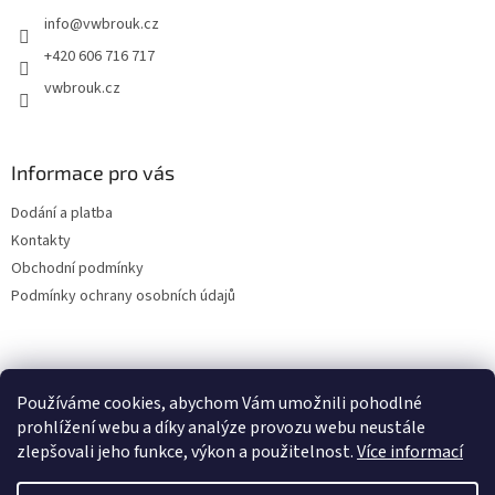
t
info
@
vwbrouk.cz
í
+420 606 716 717
vwbrouk.cz
Informace pro vás
Dodání a platba
Kontakty
Obchodní podmínky
Podmínky ochrany osobních údajů
Používáme cookies, abychom Vám umožnili pohodlné
prohlížení webu a díky analýze provozu webu neustále
zlepšovali jeho funkce, výkon a použitelnost.
Více informací