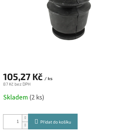
105,27 Kč
/ ks
87 Kč bez DPH
Měrná
Skladem
(2 ks)
cena:
Přidat do košíku