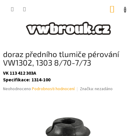
Přejít
NÁKUP
na
obsah
KOŠÍK
doraz předního tlumiče pérování
VW1302, 1303 8/70-7/73
VK 113 412 303A
Specifikace
:
1314-100
Průměrné
Neohodnoceno
Podrobnosti hodnocení
Značka:
nezadáno
hodnocení
produktu
je
0,0
z
5
hvězdiček.