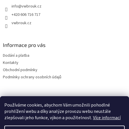
t
info
@
vwbrouk.cz
í
+420 606 716 717
vwbrouk.cz
Informace pro vás
Dodání a platba
Kontakty
Obchodní podmínky
Podmínky ochrany osobních údajů
Používáme cookies, abychom Vám umožnili pohodlné
prohlížení webu a díky analýze provozu webu neustále
zlepšovali jeho funkce, výkon a použitelnost.
Více informací