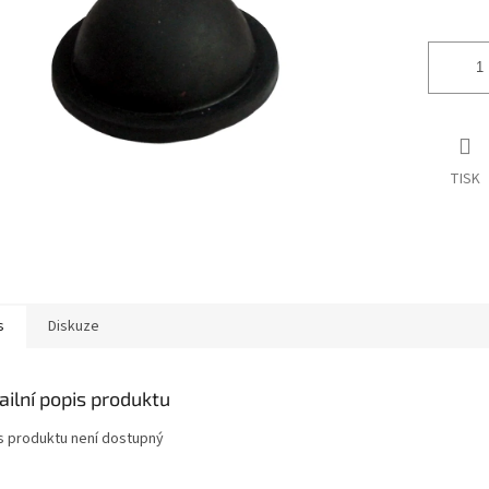
ek.
TISK
s
Diskuze
ailní popis produktu
s produktu není dostupný