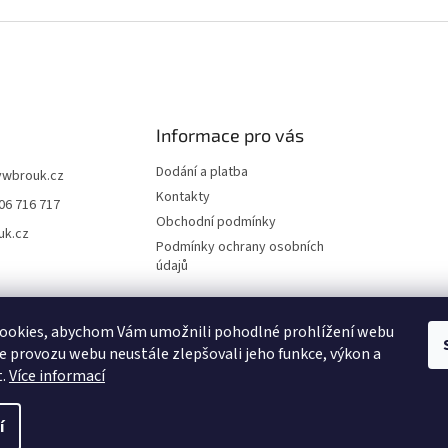
Informace pro vás
Dodání a platba
vwbrouk.cz
Kontakty
06 716 717
Obchodní podmínky
uk.cz
Podmínky ochrany osobních
údajů
ookies, abychom Vám umožnili pohodlné prohlížení webu
ze provozu webu neustále zlepšovali jeho funkce, výkon a
t.
Více informací
í
zena.