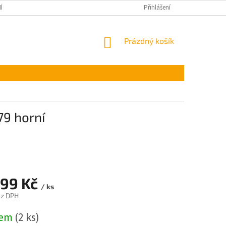
ÍNKY OCHRANY OSOBNÍCH ÚDAJŮ
Přihlášení
NÁKUPNÍ
Prázdný košík
KOŠÍK
79 horní
,99 Kč
/ ks
ez DPH
dem
(2 ks)