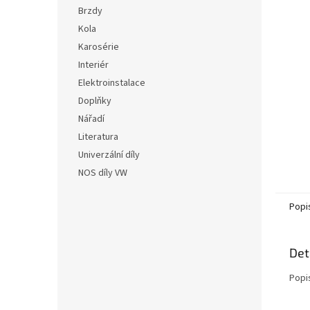
n
hvězdič
Brzdy
e
Kola
l
Karosérie
Interiér
Elektroinstalace
Doplňky
Nářadí
Literatura
Univerzální díly
NOS díly VW
Popi
Det
Popi