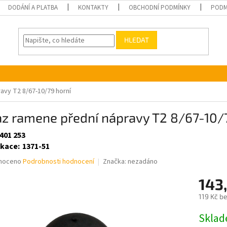
DODÁNÍ A PLATBA
KONTAKTY
OBCHODNÍ PODMÍNKY
PODM
HLEDAT
avy T2 8/67-10/79 horní
z ramene přední nápravy T2 8/67-10/
401 253
ikace
:
1371-51
né
noceno
Podrobnosti hodnocení
Značka:
nezadáno
ní
143
u
119 Kč b
Měrná
Skla
cena: