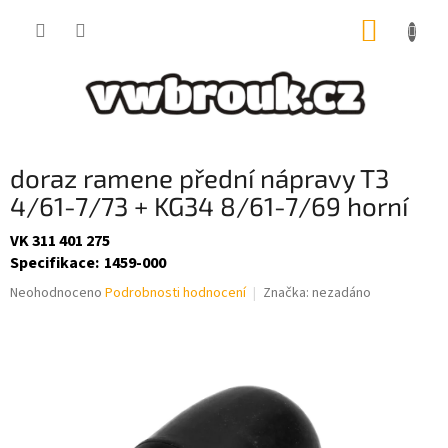
Přejít
NÁKUP
na
obsah
KOŠÍK
doraz ramene přední nápravy T3
4/61-7/73 + KG34 8/61-7/69 horní
VK 311 401 275
Specifikace
:
1459-000
Průměrné
Neohodnoceno
Podrobnosti hodnocení
Značka:
nezadáno
hodnocení
produktu
je
0,0
z
5
hvězdiček.