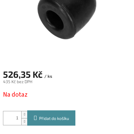
526,35 Kč
/ ks
435 Kč bez DPH
Měrná
Na dotaz
cena:
Přidat do košíku