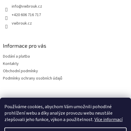
t
info
@
vwbrouk.cz
í
+420 606 716 717
vwbrouk.cz
Informace pro vás
Dodání a platba
Kontakty
Obchodní podmínky
Podmínky ochrany osobních údajů
Používáme cookies, abychom Vám umožnili pohodlné
prohlížení webu a díky analýze provozu webu neustále
zlepšovali jeho funkce, výkon a použitelnost.
Více informací