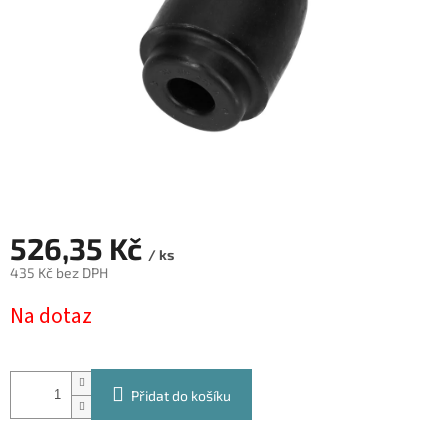
526,35 Kč
/ ks
435 Kč bez DPH
Měrná
Na dotaz
cena:
Přidat do košíku