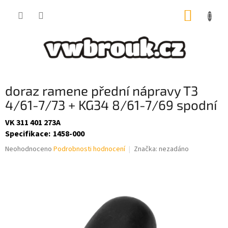
Přejít
NÁKUP
na
obsah
KOŠÍK
doraz ramene přední nápravy T3
4/61-7/73 + KG34 8/61-7/69 spodní
VK 311 401 273A
Specifikace
:
1458-000
Průměrné
Neohodnoceno
Podrobnosti hodnocení
Značka:
nezadáno
hodnocení
produktu
je
0,0
z
5
hvězdiček.