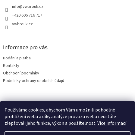
t
info
@
vwbrouk.cz
í
+420 606 716 717
vwbrouk.cz
Informace pro vás
Dodání a platba
Kontakty
Obchodní podmínky
Podmínky ochrany osobních údajů
Používáme cookies, abychom Vám umožnili pohodlné
prohlížení webu a díky analýze provozu webu neustále
zlepšovali jeho funkce, výkon a použitelnost.
Více informací