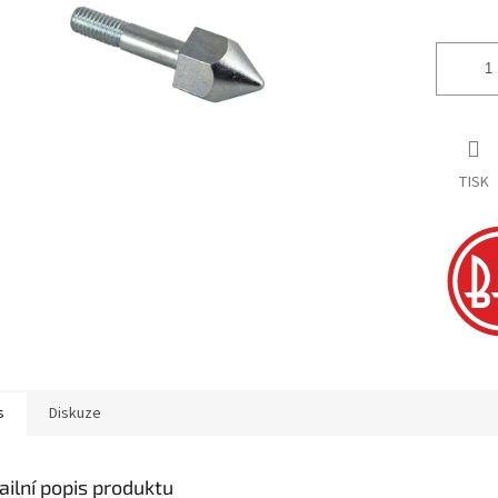
ek.
TISK
s
Diskuze
ailní popis produktu