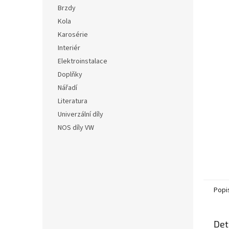
n
hvězdič
Brzdy
e
Kola
l
Karosérie
Interiér
Elektroinstalace
Doplňky
Nářadí
Literatura
Univerzální díly
NOS díly VW
Popi
Det