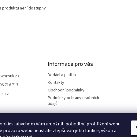
s produktu není dostupný
Informace pro vás
Dodání a platba
vwbrouk.cz
Kontakty
06 716 717
Obchodní podmínky
uk.cz
Podmínky ochrany osobních
údajů
ookies, abychom Vám umožnili pohodlné prohlížení webu
ze provozu webu neustále zlepšovali jeho funkce, výkon a