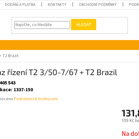
DODÁNÍ A PLATBA
KONTAKTY
OBCHODNÍ PODMÍNKY
PODM
HLEDAT
+ T2 Brazil
z řízení T2 3/50-7/67 + T2 Brazil
405 543
ikace
:
1337-150
né
noceno
Podrobnosti hodnocení
ní
131
u
109 Kč b
Měrná
Na do
cena: