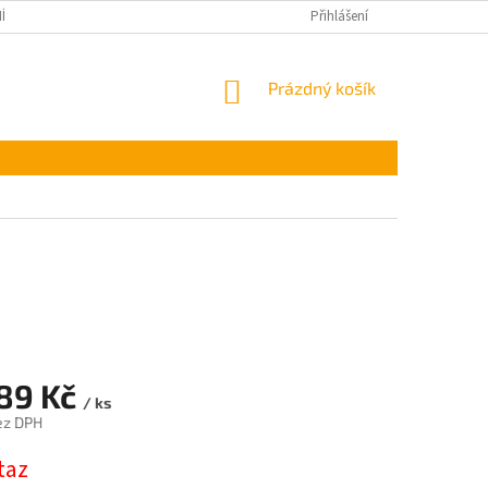
ÍNKY OCHRANY OSOBNÍCH ÚDAJŮ
Přihlášení
NÁKUPNÍ
Prázdný košík
KOŠÍK
,89 Kč
/ ks
ez DPH
taz