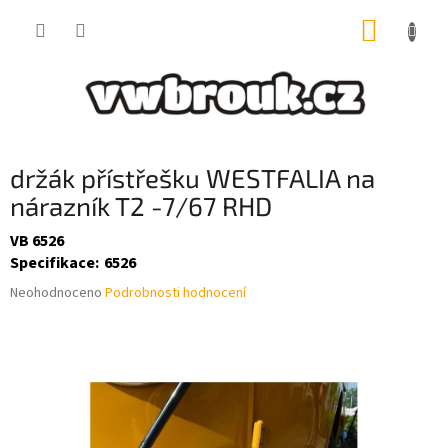
Přejít
NÁKUP
na
obsah
KOŠÍK
držák přístřešku WESTFALIA na
nárazník T2 -7/67 RHD
VB 6526
Specifikace
:
6526
Průměrné
Neohodnoceno
Podrobnosti hodnocení
hodnocení
produktu
je
0,0
z
5
hvězdiček.