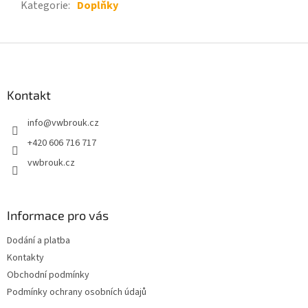
Kategorie
:
Doplňky
Z
á
p
a
Kontakt
t
info
@
vwbrouk.cz
í
+420 606 716 717
vwbrouk.cz
Informace pro vás
Dodání a platba
Kontakty
Obchodní podmínky
Podmínky ochrany osobních údajů