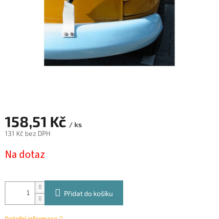
158,51 Kč
/ ks
131 Kč bez DPH
Měrná
Na dotaz
cena:
Přidat do košíku