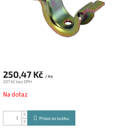
250,47 Kč
/ ks
207 Kč bez DPH
Měrná
Na dotaz
cena:
Přidat do košíku