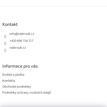
Z
á
p
a
Kontakt
t
info
@
vwbrouk.cz
í
+420 606 716 717
vwbrouk.cz
Informace pro vás
Dodání a platba
Kontakty
Obchodní podmínky
Podmínky ochrany osobních údajů