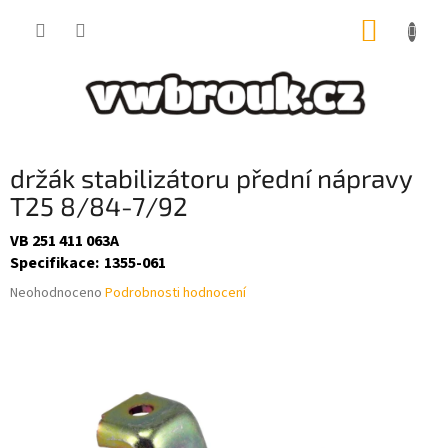
Přejít
NÁKUP
na
obsah
KOŠÍK
držák stabilizátoru přední nápravy
T25 8/84-7/92
VB 251 411 063A
Specifikace
:
1355-061
Průměrné
Neohodnoceno
Podrobnosti hodnocení
hodnocení
produktu
je
0,0
z
5
hvězdiček.