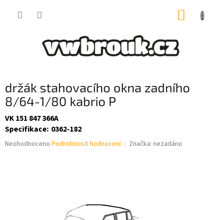
Přejít
NÁKUP
na
obsah
KOŠÍK
držák stahovacího okna zadního
8/64-1/80 kabrio P
VK 151 847 366A
Specifikace
:
0362-182
Průměrné
Neohodnoceno
Podrobnosti hodnocení
Značka:
nezadáno
hodnocení
produktu
je
0,0
z
5
hvězdiček.