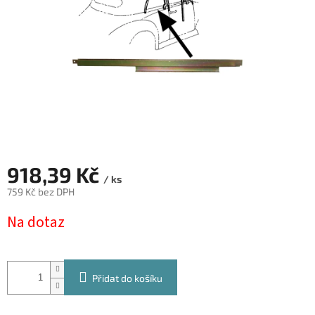
918,39 Kč
/ ks
759 Kč bez DPH
Měrná
Na dotaz
cena:
Přidat do košíku