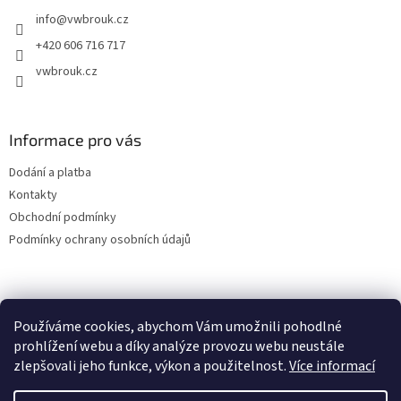
t
info
@
vwbrouk.cz
í
+420 606 716 717
vwbrouk.cz
Informace pro vás
Dodání a platba
Kontakty
Obchodní podmínky
Podmínky ochrany osobních údajů
Používáme cookies, abychom Vám umožnili pohodlné
prohlížení webu a díky analýze provozu webu neustále
zlepšovali jeho funkce, výkon a použitelnost.
Více informací