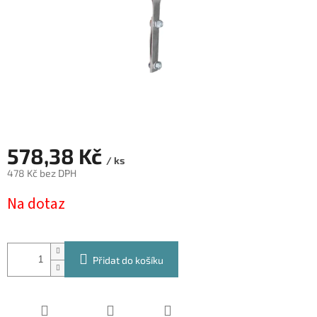
578,38 Kč
/ ks
478 Kč bez DPH
Měrná
Na dotaz
cena:
Přidat do košíku