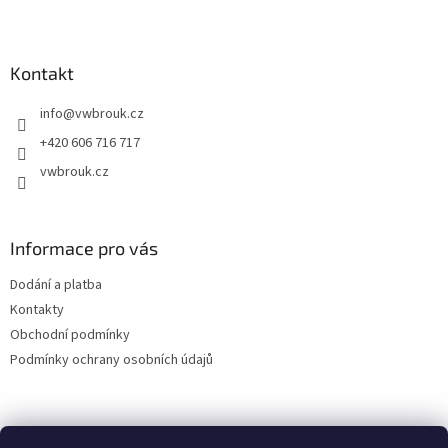
Z
á
p
a
Kontakt
t
info
@
vwbrouk.cz
í
+420 606 716 717
vwbrouk.cz
Informace pro vás
Dodání a platba
Kontakty
Obchodní podmínky
Podmínky ochrany osobních údajů