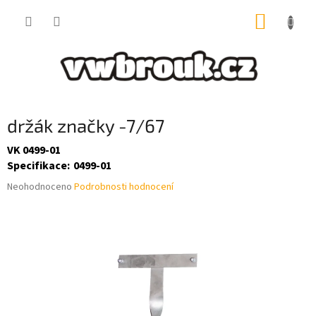
Přejít
NÁKUP
na
obsah
KOŠÍK
držák značky -7/67
VK 0499-01
Specifikace
:
0499-01
Průměrné
Neohodnoceno
Podrobnosti hodnocení
hodnocení
produktu
je
0,0
z
5
hvězdiček.