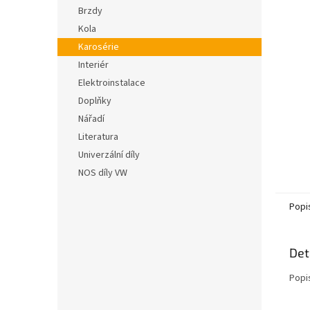
n
hvězdič
Brzdy
e
Kola
l
Karosérie
Interiér
Elektroinstalace
Doplňky
Nářadí
Literatura
Univerzální díly
NOS díly VW
Popi
Det
Popi