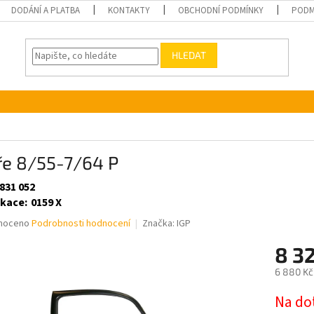
DODÁNÍ A PLATBA
KONTAKTY
OBCHODNÍ PODMÍNKY
PODM
HLEDAT
ře 8/55-7/64 P
831 052
ikace
:
0159 X
né
noceno
Podrobnosti hodnocení
Značka:
IGP
ní
8 3
u
6 880 Kč
Měrná
Na do
cena: