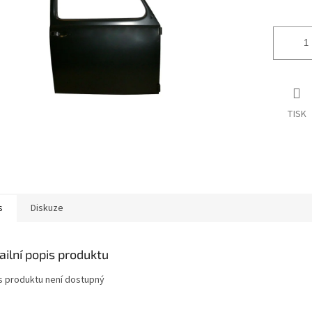
ek.
TISK
s
Diskuze
ailní popis produktu
s produktu není dostupný