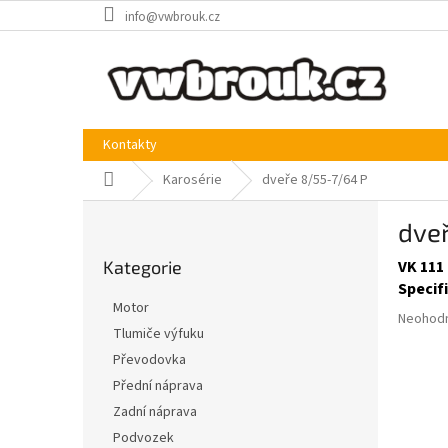
Přejít
info@vwbrouk.cz
na
obsah
Kontakty
Domů
Karosérie
dveře 8/55-7/64 P
P
dve
o
Přeskočit
s
Kategorie
VK 111 
kategorie
t
Specif
r
Motor
Průměr
a
Neohod
Tlumiče výfuku
hodnoce
n
produkt
Převodovka
n
je
í
Přední náprava
0,0
p
Zadní náprava
z
a
5
Podvozek