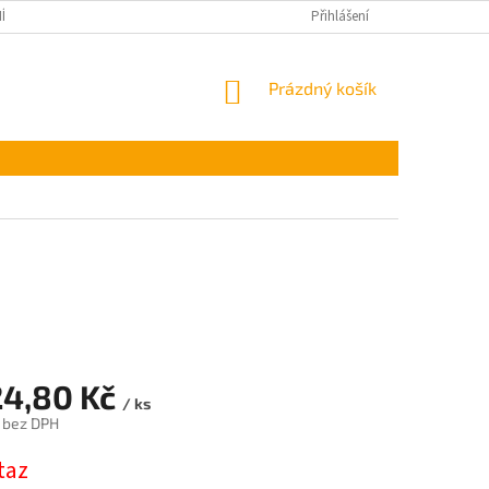
ÍNKY OCHRANY OSOBNÍCH ÚDAJŮ
Přihlášení
NÁKUPNÍ
Prázdný košík
KOŠÍK
24,80 Kč
/ ks
 bez DPH
taz