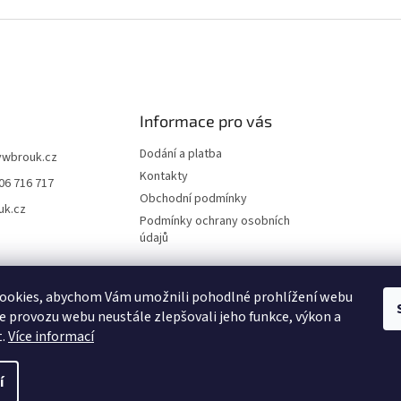
Informace pro vás
Dodání a platba
vwbrouk.cz
Kontakty
06 716 717
Obchodní podmínky
uk.cz
Podmínky ochrany osobních
údajů
ookies, abychom Vám umožnili pohodlné prohlížení webu
ze provozu webu neustále zlepšovali jeho funkce, výkon a
t.
Více informací
í
zena.