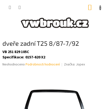
Přejít
NÁKUP
na
obsah
KOŠÍK
dveře zadní T25 8/87-7/92
VB 251 829 105C
Specifikace
:
0157-620 X2
Průměrné
Neohodnoceno
Podrobnosti hodnocení
Značka:
Jopex
hodnocení
produktu
je
0,0
z
5
hvězdiček.