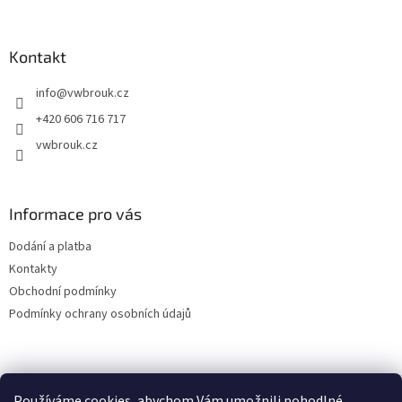
á
p
a
Kontakt
t
info
@
vwbrouk.cz
í
+420 606 716 717
vwbrouk.cz
Informace pro vás
Dodání a platba
Kontakty
Obchodní podmínky
Podmínky ochrany osobních údajů
Používáme cookies, abychom Vám umožnili pohodlné