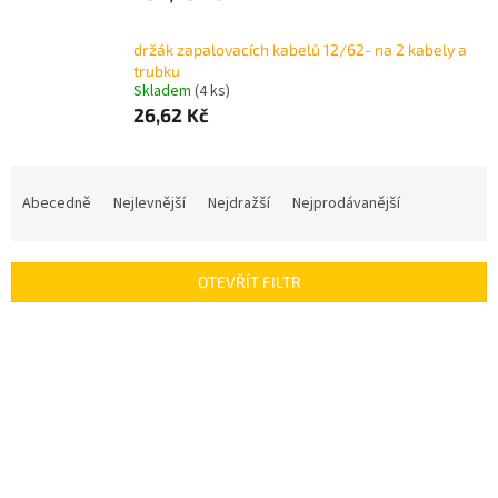
držák zapalovacích kabelů 12/62- na 2 kabely a
trubku
Skladem
(4 ks)
26,62 Kč
Ř
a
Abecedně
Nejlevnější
Nejdražší
Nejprodávanější
z
e
n
OTEVŘÍT FILTR
í
p
V
r
ý
o
p
d
i
u
s
k
p
t
r
ů