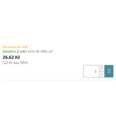
o
d
u
k
t
ů
žárovka 6V 4W
Skladem
(1 pár)
Kód:
VK 0661-10
26,62 Kč
(22 Kč bez DPH)