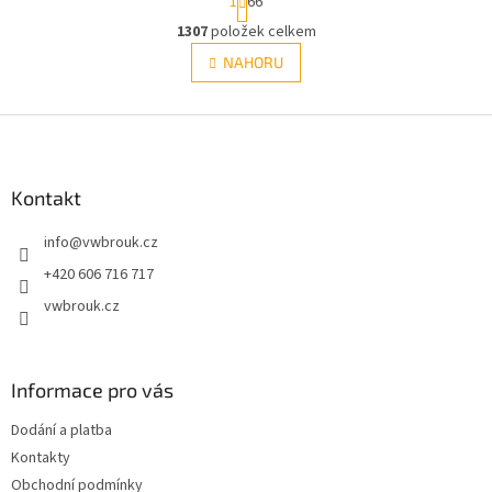
1
66
t
r
1307
položek celkem
O
á
v
NAHORU
n
l
k
á
o
v
Z
d
á
a
á
n
c
p
í
í
a
Kontakt
p
t
r
info
@
vwbrouk.cz
í
v
k
+420 606 716 717
y
vwbrouk.cz
v
ý
p
i
Informace pro vás
s
u
Dodání a platba
Kontakty
Obchodní podmínky