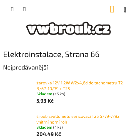
Přejít
NÁKUP
na
obsah
KOŠÍK
Elektroinstalace
, Strana 66
Nejprodávanější
žárovka 12V 1,2W W2x4,6d do tachometru T2
8/67-10/79 + T25
Skladem
(>5 ks)
5,93 Kč
šroub světlometu seřizovací T25 5/79-7/92
vnitřní horní roh
Skladem
(4 ks)
204,49 Kč