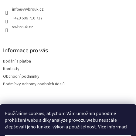
t
info
@
vwbrouk.cz
í
+420 606 716 717
vwbrouk.cz
Informace pro vás
Dodání a platba
Kontakty
Obchodní podmínky
Podmínky ochrany osobních údajů
Používáme cookies, abychom Vám umožnili pohodlné
prohlížení webu a díky analýze provozu webu neustále
zlepšovali jeho funkce, výkon a použitelnost.
Více informací