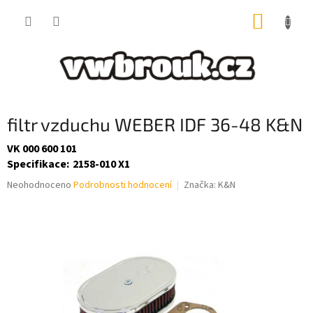
Přejít
NÁKUP
na
obsah
KOŠÍK
filtr vzduchu WEBER IDF 36-48 K&N
VK 000 600 101
Specifikace
:
2158-010 X1
Průměrné
Neohodnoceno
Podrobnosti hodnocení
Značka:
K&N
hodnocení
produktu
je
0,0
z
5
hvězdiček.