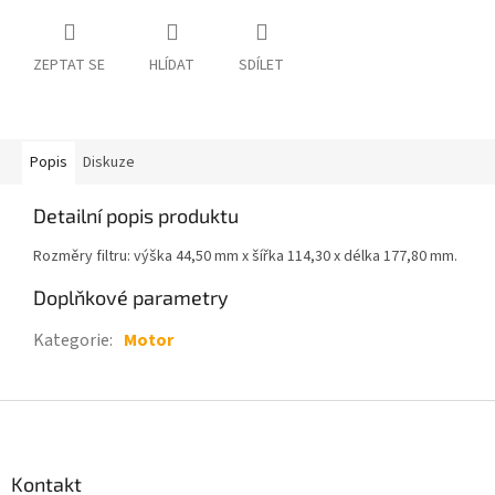
ZEPTAT SE
HLÍDAT
SDÍLET
Popis
Diskuze
Detailní popis produktu
Rozměry filtru: výška 44,50 mm x šířka 114,30 x délka 177,80 mm.
Doplňkové parametry
Kategorie
:
Motor
Z
á
p
a
Kontakt