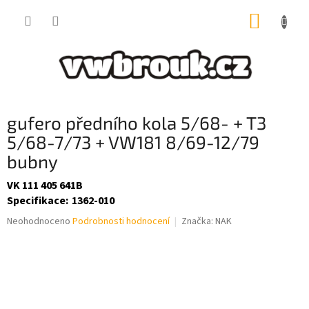
Přejít
NÁKUP
na
obsah
KOŠÍK
gufero předního kola 5/68- + T3
5/68-7/73 + VW181 8/69-12/79
bubny
VK 111 405 641B
Specifikace
:
1362-010
Průměrné
Neohodnoceno
Podrobnosti hodnocení
Značka:
NAK
hodnocení
produktu
je
0,0
z
5