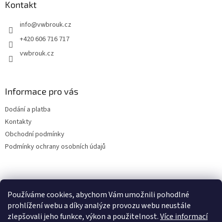
a
Kontakt
t
info
@
vwbrouk.cz
í
+420 606 716 717
vwbrouk.cz
Informace pro vás
Dodání a platba
Kontakty
Obchodní podmínky
Podmínky ochrany osobních údajů
Používáme cookies, abychom Vám umožnili pohodlné
prohlížení webu a díky analýze provozu webu neustále
zlepšovali jeho funkce, výkon a použitelnost.
Více informací