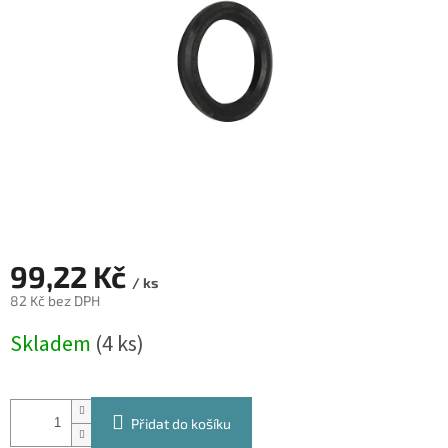
hvězdiček.
99,22 Kč
/ ks
82 Kč bez DPH
Měrná
Skladem
(4 ks)
cena:
Přidat do košíku