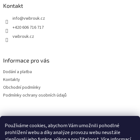
a
Kontakt
t
info
@
vwbrouk.cz
í
+420 606 716 717
vwbrouk.cz
Informace pro vás
Dodání a platba
Kontakty
Obchodní podmínky
Podmínky ochrany osobních údajů
Používáme cookies, abychom Vám umožnili pohodlné
prohlížení webu a díky analýze provozu webu neustále
zlepšovali jeho funkce, výkon a použitelnost.
Více informací