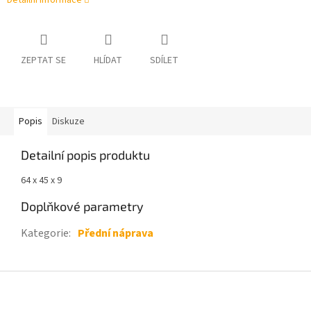
Detailní informace
ZEPTAT SE
HLÍDAT
SDÍLET
Popis
Diskuze
Detailní popis produktu
64 x 45 x 9
Doplňkové parametry
Kategorie
:
Přední náprava
Z
á
p