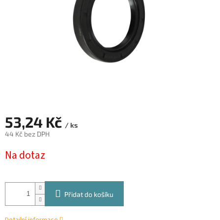
53,24 Kč
/ ks
44 Kč bez DPH
Měrná
Na dotaz
cena:
Přidat do košíku