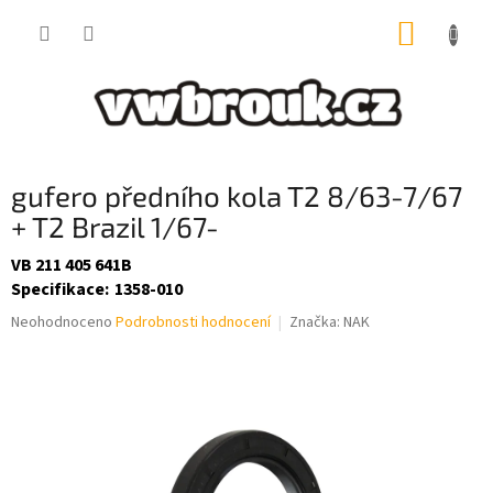
Přejít
NÁKUP
na
obsah
KOŠÍK
gufero předního kola T2 8/63-7/67
+ T2 Brazil 1/67-
VB 211 405 641B
Specifikace
:
1358-010
Průměrné
Neohodnoceno
Podrobnosti hodnocení
Značka:
NAK
hodnocení
produktu
je
0,0
z
5
hvězdiček.