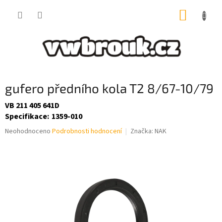
Přejít
NÁKUP
na
obsah
KOŠÍK
gufero předního kola T2 8/67-10/79
VB 211 405 641D
Specifikace
:
1359-010
Průměrné
Neohodnoceno
Podrobnosti hodnocení
Značka:
NAK
hodnocení
produktu
je
0,0
z
5
hvězdiček.