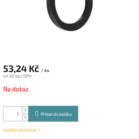
53,24 Kč
/ ks
44 Kč bez DPH
Měrná
Na dotaz
cena:
Přidat do košíku
Detailní informace