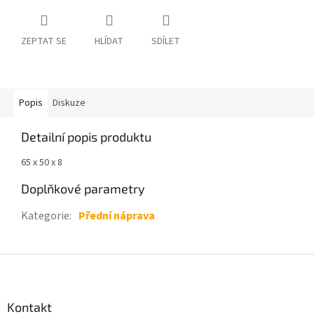
ZEPTAT SE
HLÍDAT
SDÍLET
Popis
Diskuze
Detailní popis produktu
65 x 50 x 8
Doplňkové parametry
Kategorie
:
Přední náprava
Z
á
p
a
Kontakt