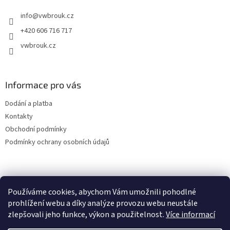
t
info
@
vwbrouk.cz
í
+420 606 716 717
vwbrouk.cz
Informace pro vás
Dodání a platba
Kontakty
Obchodní podmínky
Podmínky ochrany osobních údajů
Používáme cookies, abychom Vám umožnili pohodlné
prohlížení webu a díky analýze provozu webu neustále
zlepšovali jeho funkce, výkon a použitelnost.
Více informací