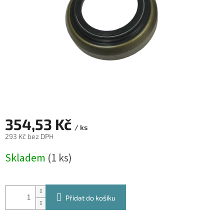
354,53 Kč
/ ks
293 Kč bez DPH
Měrná
Skladem
(1 ks)
cena:
Přidat do košíku