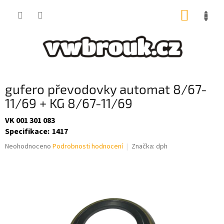
Přejít
NÁKUP
na
obsah
KOŠÍK
gufero převodovky automat 8/67-
11/69 + KG 8/67-11/69
VK 001 301 083
Specifikace
:
1417
Průměrné
Neohodnoceno
Podrobnosti hodnocení
Značka:
dph
hodnocení
produktu
je
0,0
z
5
hvězdiček.