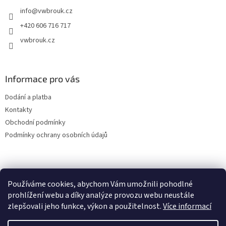
t
info
@
vwbrouk.cz
í
+420 606 716 717
vwbrouk.cz
Informace pro vás
Dodání a platba
Kontakty
Obchodní podmínky
Podmínky ochrany osobních údajů
Používáme cookies, abychom Vám umožnili pohodlné
prohlížení webu a díky analýze provozu webu neustále
zlepšovali jeho funkce, výkon a použitelnost.
Více informací