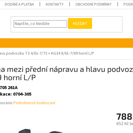
DODÁNÍ A PLATBA
KONTAKTY
OBCHODNÍ PODMÍNKY
PODM
HLEDAT
avu podvozku T3 4/61-7/73 + KG34 8/61-7/69 horní L/P
a mezi přední nápravu a hlavu podvoz
 horní L/P
 705 261A
ikace
:
0704-305
né
noceno
Podrobnosti hodnocení
ní
788
u
652 Kč b
Měrná