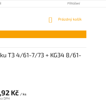
ÍNKY OCHRANY OSOBNÍCH ÚDAJŮ
Přihlášení
NÁKUPNÍ
Prázdný košík
KOŠÍK
ku T3 4/61-7/73 + KG34 8/61-
,92 Kč
/ ks
ez DPH