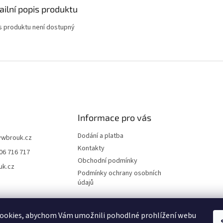
ailní popis produktu
s produktu není dostupný
Informace pro vás
Dodání a platba
vwbrouk.cz
Kontakty
06 716 717
Obchodní podmínky
uk.cz
Podmínky ochrany osobních
údajů
ookies, abychom Vám umožnili pohodlné prohlížení webu