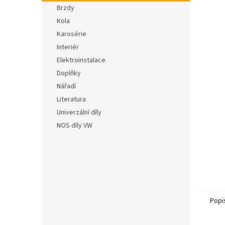
n
5
Brzdy
e
hvězdič
Kola
l
Karosérie
Interiér
Elektroinstalace
Doplňky
Nářadí
Literatura
Univerzální díly
NOS díly VW
Popi