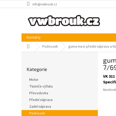
Přejít
info@vwbrouk.cz
na
obsah
Kontakty
Domů
Podvozek
guma mezi přední nápravu a hl
P
gum
o
Přeskočit
s
7/69
Kategorie
kategorie
t
VK 311
r
Motor
Specif
a
Tlumiče výfuku
n
Průměr
Neohod
Převodovka
n
hodnoce
produkt
í
Přední náprava
je
p
Zadní náprava
0,0
a
Podvozek
z