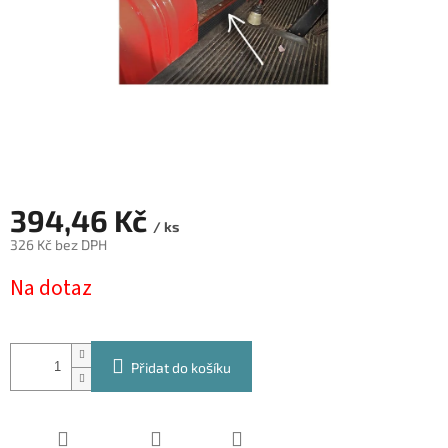
394,46 Kč
/ ks
326 Kč bez DPH
Měrná
Na dotaz
cena:
Přidat do košíku