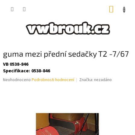
Přejít
NÁKUP
na
obsah
KOŠÍK
guma mezi přední sedačky T2 -7/67
VB 0538-846
Specifikace
:
0538-846
Průměrné
Neohodnoceno
Podrobnosti hodnocení
Značka:
nezadáno
hodnocení
produktu
je
0,0
z
5
hvězdiček.