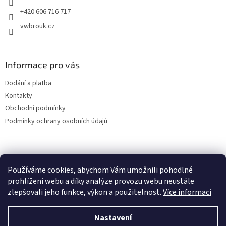
+420 606 716 717
vwbrouk.cz
Informace pro vás
Dodání a platba
Kontakty
Obchodní podmínky
Podmínky ochrany osobních údajů
Používáme cookies, abychom Vám umožnili pohodlné
prohlížení webu a díky analýze provozu webu neustále
zlepšovali jeho funkce, výkon a použitelnost.
Více informací
Nastavení
Vytvořil Shoptet