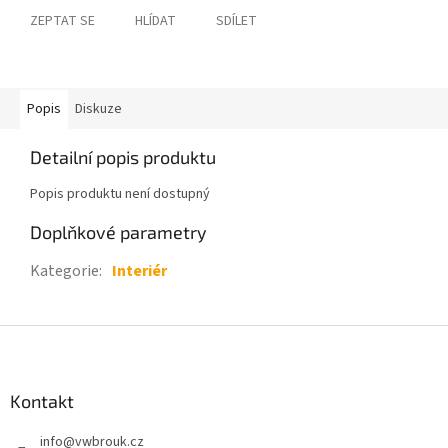
ZEPTAT SE
HLÍDAT
SDÍLET
Popis
Diskuze
Detailní popis produktu
Popis produktu není dostupný
Doplňkové parametry
Kategorie
:
Interiér
Z
á
p
a
Kontakt
t
info
@
vwbrouk.cz
í