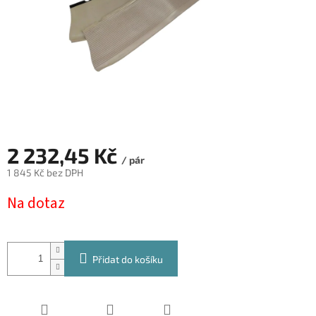
2 232,45 Kč
/ pár
1 845 Kč bez DPH
Měrná
Na dotaz
cena:
Přidat do košíku