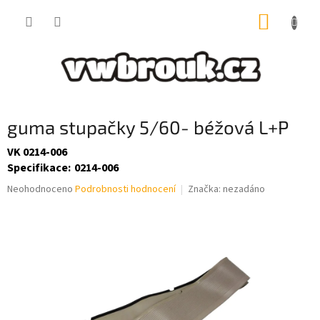
Přejít
NÁKUP
na
obsah
KOŠÍK
guma stupačky 5/60- béžová L+P
VK 0214-006
Specifikace
:
0214-006
Průměrné
Neohodnoceno
Podrobnosti hodnocení
Značka:
nezadáno
hodnocení
produktu
je
0,0
z
5
hvězdiček.