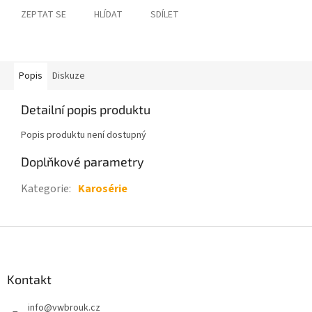
ZEPTAT SE
HLÍDAT
SDÍLET
Popis
Diskuze
Detailní popis produktu
Popis produktu není dostupný
Doplňkové parametry
Kategorie
:
Karosérie
Z
á
p
a
Kontakt
t
info
@
vwbrouk.cz
í