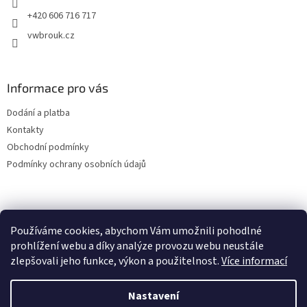
+420 606 716 717
vwbrouk.cz
Informace pro vás
Dodání a platba
Kontakty
Obchodní podmínky
Podmínky ochrany osobních údajů
Používáme cookies, abychom Vám umožnili pohodlné
prohlížení webu a díky analýze provozu webu neustále
zlepšovali jeho funkce, výkon a použitelnost.
Více informací
Nastavení
Vytvořil Shoptet