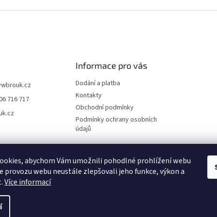
Informace pro vás
Dodání a platba
vwbrouk.cz
Kontakty
06 716 717
Obchodní podmínky
uk.cz
Podmínky ochrany osobních
údajů
ookies, abychom Vám umožnili pohodlné prohlížení webu
ze provozu webu neustále zlepšovali jeho funkce, výkon a
t.
Více informací
í
zena.