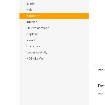
n
hvězdič
Brzdy
e
Kola
l
Karosérie
Interiér
Elektroinstalace
Doplňky
Nářadí
Literatura
Univerzální díly
NOS díly VW
Popi
Det
Popi