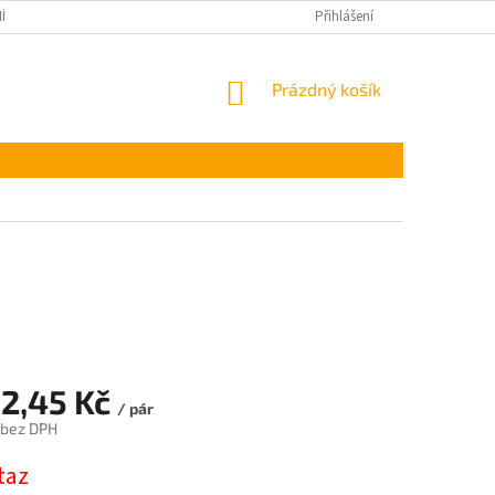
ÍNKY OCHRANY OSOBNÍCH ÚDAJŮ
Přihlášení
NÁKUPNÍ
Prázdný košík
KOŠÍK
32,45 Kč
/ pár
 bez DPH
taz