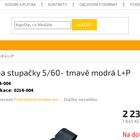
DODÁNÍ A PLATBA
KONTAKTY
OBCHODNÍ PODMÍNKY
PODM
HLEDAT
drá L+P
a stupačky 5/60- tmavě modrá L+P
4-004
ikace
:
0214-004
né
noceno
Podrobnosti hodnocení
Značka:
nezadáno
ní
2 2
u
1 845 Kč
Měrná
Na do
cena: