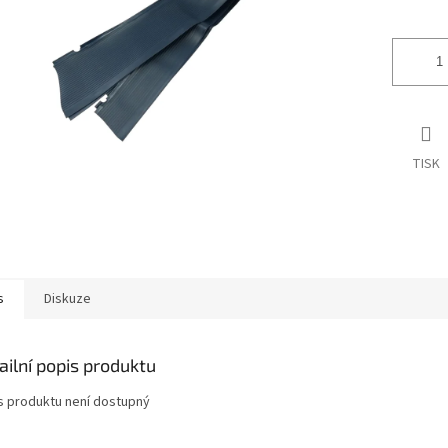
ek.
TISK
s
Diskuze
ailní popis produktu
s produktu není dostupný