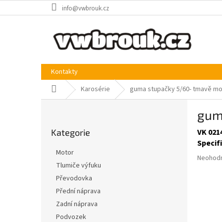
Přejít
info@vwbrouk.cz
na
obsah
Kontakty
Domů
Karosérie
guma stupačky 5/60- tmavě mo
P
gum
o
Přeskočit
s
Kategorie
VK 021
kategorie
t
Specif
r
Motor
Průměr
a
Neohod
Tlumiče výfuku
hodnoce
n
produkt
Převodovka
n
je
í
Přední náprava
0,0
p
Zadní náprava
z
a
5
Podvozek