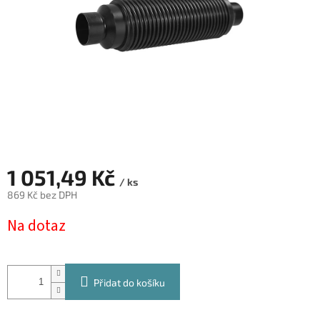
1 051,49 Kč
/ ks
869 Kč bez DPH
Měrná
Na dotaz
cena:
Přidat do košíku