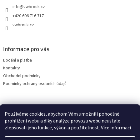
t
info
@
vwbrouk.cz
í
+420 606 716 717
vwbrouk.cz
Informace pro vás
Dodání a platba
Kontakty
Obchodní podmínky
Podmínky ochrany osobních údajů
Používáme cookies, abychom Vám umožnili pohodlné
prohlížení webu a díky analýze provozu webu neustále
zlepšovali jeho funkce, výkon a použitelnost.
Více informací