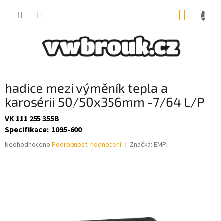
Přejít
NÁKUP
na
obsah
KOŠÍK
hadice mezi výměník tepla a
karosérii 50/50x356mm -7/64 L/P
VK 111 255 355B
Specifikace
:
1095-600
Průměrné
Neohodnoceno
Podrobnosti hodnocení
Značka:
EMPI
hodnocení
produktu
je
0,0
z
5
hvězdiček.