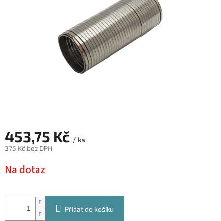
hvězdiček.
453,75 Kč
/ ks
375 Kč bez DPH
Měrná
Na dotaz
cena:
Přidat do košíku