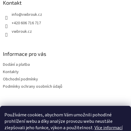
a
Kontakt
t
info
@
vwbrouk.cz
í
+420 606 716 717
vwbrouk.cz
Informace pro vás
Dodání a platba
Kontakty
Obchodní podmínky
Podmínky ochrany osobních údajů
Používáme cookies, abychom Vám umožnili pohodlné
prohlížení webu a díky analýze provozu webu neustále
zlepšovali jeho funkce, výkon a použitelnost.
Více informací