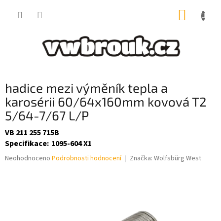
Přejít
NÁKUP
na
obsah
KOŠÍK
hadice mezi výměník tepla a
karosérii 60/64x160mm kovová T2
5/64-7/67 L/P
VB 211 255 715B
Specifikace
:
1095-604 X1
Průměrné
Neohodnoceno
Podrobnosti hodnocení
Značka:
Wolfsbürg West
hodnocení
produktu
je
0,0
z
5