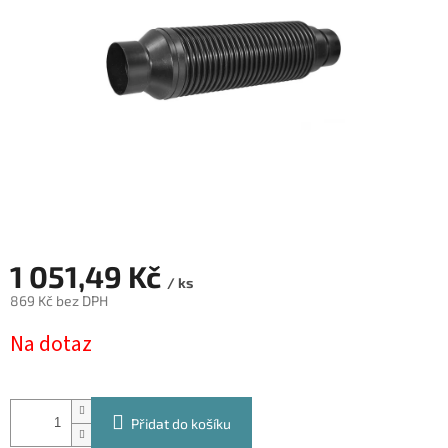
hvězdiček.
1 051,49 Kč
/ ks
869 Kč bez DPH
Měrná
Na dotaz
cena:
Přidat do košíku