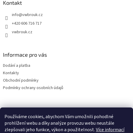
a
Kontakt
t
info
@
vwbrouk.cz
í
+420 606 716 717
vwbrouk.cz
Informace pro vás
Dodání a platba
Kontakty
Obchodní podmínky
Podmínky ochrany osobních údajů
Používáme cookies, abychom Vám umožnili pohodlné
prohlížení webu a díky analýze provozu webu neustále
zlepšovali jeho funkce, výkon a použitelnost.
Více informací