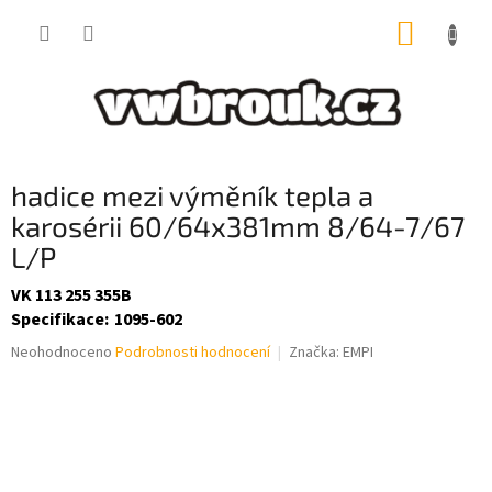
Přejít
NÁKUP
na
obsah
KOŠÍK
hadice mezi výměník tepla a
karosérii 60/64x381mm 8/64-7/67
L/P
VK 113 255 355B
Specifikace
:
1095-602
Průměrné
Neohodnoceno
Podrobnosti hodnocení
Značka:
EMPI
hodnocení
produktu
je
0,0
z
5