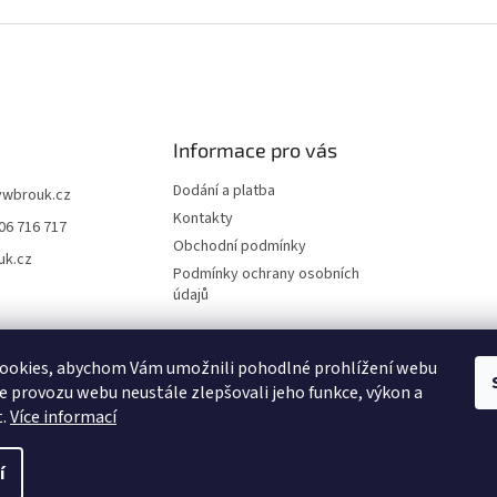
Informace pro vás
Dodání a platba
vwbrouk.cz
Kontakty
06 716 717
Obchodní podmínky
uk.cz
Podmínky ochrany osobních
údajů
ookies, abychom Vám umožnili pohodlné prohlížení webu
ze provozu webu neustále zlepšovali jeho funkce, výkon a
t.
Více informací
í
zena.