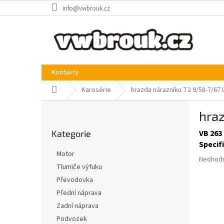
Přejít
info@vwbrouk.cz
na
obsah
Kontakty
Domů
Karosérie
hrazda nárazníku T2 9/58-7/67 
P
hraz
o
Přeskočit
s
Kategorie
VB 263 
kategorie
t
Specif
r
Motor
Průměr
a
Neohod
Tlumiče výfuku
hodnoce
n
produkt
Převodovka
n
je
í
Přední náprava
0,0
p
Zadní náprava
z
a
5
Podvozek