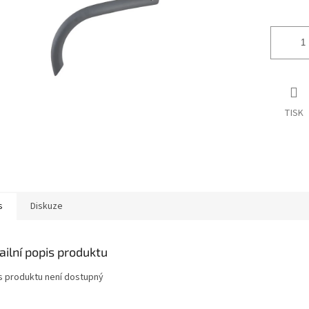
ek.
TISK
s
Diskuze
ailní popis produktu
s produktu není dostupný