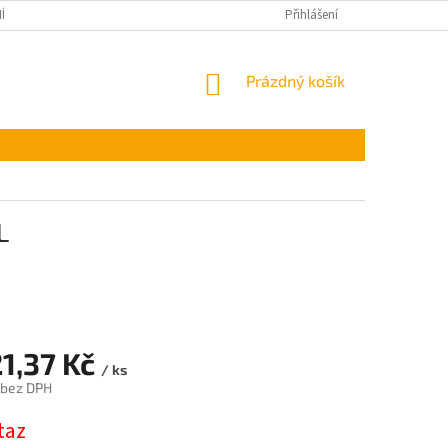
ÍNKY OCHRANY OSOBNÍCH ÚDAJŮ
Přihlášení
NÁKUPNÍ
Prázdný košík
KOŠÍK
L
21,37 Kč
/ ks
 bez DPH
taz