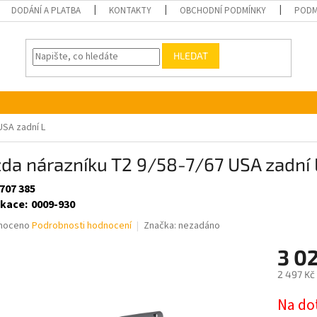
DODÁNÍ A PLATBA
KONTAKTY
OBCHODNÍ PODMÍNKY
PODM
HLEDAT
USA zadní L
da nárazníku T2 9/58-7/67 USA zadní 
707 385
ikace
:
0009-930
né
noceno
Podrobnosti hodnocení
Značka:
nezadáno
ní
3 0
u
2 497 Kč
Měrná
Na do
cena: