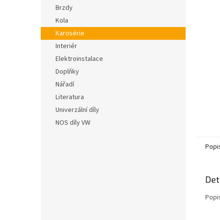
n
hvězdič
Brzdy
e
Kola
l
Karosérie
Interiér
Elektroinstalace
Doplňky
Nářadí
Literatura
Univerzální díly
NOS díly VW
Popi
Det
Popi